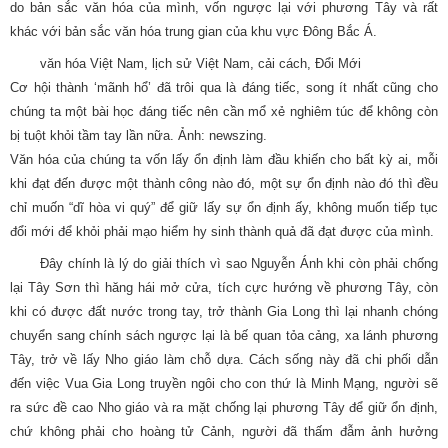
do bản sắc văn hóa của mình, vốn ngược lại với phương Tây và rất
khác với bản sắc văn hóa trung gian của khu vực Đông Bắc Á.
văn hóa Việt Nam, lịch sử Việt Nam, cải cách, Đổi Mới
Cơ hội thành ‘mãnh hổ’ đã trôi qua là đáng tiếc, song ít nhất cũng cho
chúng ta một bài học đáng tiếc nên cần mổ xẻ nghiêm túc để không còn
bị tuột khỏi tầm tay lần nữa. Ảnh: newszing.
Văn hóa của chúng ta vốn lấy ổn định làm đầu khiến cho bất kỳ ai, mỗi
khi đạt đến được một thành công nào đó, một sự ổn định nào đó thì đều
chỉ muốn “dĩ hòa vi quý” để giữ lấy sự ổn định ấy, không muốn tiếp tục
đổi mới để khỏi phải mạo hiểm hy sinh thành quả đã đạt được của mình.
Đây chính là lý do giải thích vì sao Nguyễn Ánh khi còn phải chống
lại Tây Sơn thì hăng hái mở cửa, tích cực hướng về phương Tây, còn
khi có được đất nước trong tay, trở thành Gia Long thì lại nhanh chóng
chuyển sang chính sách ngược lại là bế quan tỏa cảng, xa lánh phương
Tây, trở về lấy Nho giáo làm chỗ dựa. Cách sống này đã chi phối dẫn
đến việc Vua Gia Long truyền ngôi cho con thứ là Minh Mạng, người sẽ
ra sức đề cao Nho giáo và ra mặt chống lại phương Tây để giữ ổn định,
chứ không phải cho hoàng tử Cảnh, người đã thấm đẫm ảnh hưởng