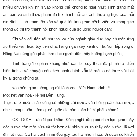
nhiều chuyện khi nhìn vào không thể không lo ngại như: Tình trạng mất
an toàn vệ sinh thực phẩm đã trở thành nỗi ám ảnh thường trực của mỗi
gia đình; Tình trạng lộn xộn và quá tải trong các bệnh viện và trong giao
thông đô thị trở thành nỗi khôn nguôi của số đông người dân;
Chuyện cải tiến rối như tơ vò của ngành giáo dục hay chuyện ứng
xử thiếu văn hóa, tùy tiện chặt hàng ngàn cây xanh ở Hà Nội, lấp sông ở
Đồng Nai cũng góp phần làm cho người dân thấy không hạnh phúc;
Tình trạng “bộ phận không nhỏ” cán bộ suy thoái đã phình to, diễn
biến tinh vi và chuyện cải cách hành chính vẫn là mối lo có thực với bất
kỳ ai trong chúng ta.
văn hóa, giao thông, người lãnh đạo, Việt Nam, kinh tế
Một nét văn hóa - lễ hội Đền Hùng.
Thực ra ở nước nào cũng có những cái được và những cái chưa được
như mong muốn. Làm gì có quốc gia nào ‘toàn bích’ phải không?
GS. TSKH. Trần Ngọc Thêm: Đừng nghĩ rằng cái nhìn lạc quan thấy
cốc nước còn một nửa sẽ tốt hơn cái nhìn bi quan thấy cốc nước đã vơi
đi một nửa. Cả hai cách nhìn đều gây tác hại như nhau: Bi quan sẽ khiến