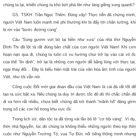
chúng ta lại, khiến chúng ta khó bứt phá lên như láng giềng xung quanh?
GS. TSKH. Trần Ngọc Thêm: Đúng vậy! Thực tiễn đã chứng minh,
người Việt Nam luôn mạnh mẽ phi thường khi bị đẩy tới chân tường, khi
bị rơi vào “bước đường cùng”.
Câu “Súng gươm vứt bỏ lại hiền như xưa” của nhà thơ Nguyễn
Đình Thi đã lột tả rất đúng bản chất của con người Việt Nam! Khi cơn
hoạn nạn qua đi, chúng ta luôn có xu hướng chui trở lại vào cái vỏ ốc
của thế “ổn định”, trở lại là những con người dễ bằng lòng với thực tại,
ngại thay đổi… Đây là biểu hiện mặt trái của văn hóa âm tính của người
Việt, như tôi vẫn nói.
Công cuộc Đổi mới giai đoạn đầu của Việt Nam là cái đà rất tốt để
tạo ra sức bật xa. Nếu chúng ta duy trì được tốc độ đó thì chắc chắn đã
đi xa hơn rất nhiều, chưa biết chừng đã trở thành “mãnh hổ” đáng gờm
trong số các con hổ trong khu vực rồi.
Trong lịch sử, dân tộc ta đã từng vài lần bỏ lỡ “cơ hội vàng”. Ví dụ,
thời nhà Nguyễn, lúc đó chúng ta không thiếu những người theo kịp thời
cuộc như Nguyễn Trường Tộ; vua Tự Đức nổi tiếng thông minh nhưng