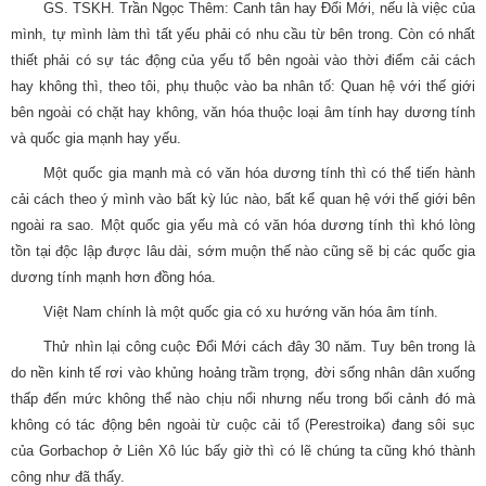
GS. TSKH. Trần Ngọc Thêm: Canh tân hay Đổi Mới, nếu là việc của
mình, tự mình làm thì tất yếu phải có nhu cầu từ bên trong. Còn có nhất
thiết phải có sự tác động của yếu tố bên ngoài vào thời điểm cải cách
hay không thì, theo tôi, phụ thuộc vào ba nhân tố: Quan hệ với thế giới
bên ngoài có chặt hay không, văn hóa thuộc loại âm tính hay dương tính
và quốc gia mạnh hay yếu.
Một quốc gia mạnh mà có văn hóa dương tính thì có thể tiến hành
cải cách theo ý mình vào bất kỳ lúc nào, bất kể quan hệ với thế giới bên
ngoài ra sao. Một quốc gia yếu mà có văn hóa dương tính thì khó lòng
tồn tại độc lập được lâu dài, sớm muộn thế nào cũng sẽ bị các quốc gia
dương tính mạnh hơn đồng hóa.
Việt Nam chính là một quốc gia có xu hướng văn hóa âm tính.
Thử nhìn lại công cuộc Đổi Mới cách đây 30 năm. Tuy bên trong là
do nền kinh tế rơi vào khủng hoảng trầm trọng, đời sống nhân dân xuống
thấp đến mức không thể nào chịu nổi nhưng nếu trong bối cảnh đó mà
không có tác động bên ngoài từ cuộc cải tổ (Perestroika) đang sôi sục
của Gorbachop ở Liên Xô lúc bấy giờ thì có lẽ chúng ta cũng khó thành
công như đã thấy.