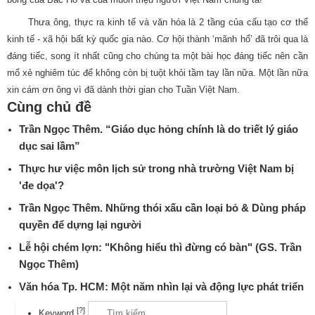
Thưa ông, thực ra kinh tế và văn hóa là 2 tầng của cấu tạo cơ thể
kinh tế - xã hội bất kỳ quốc gia nào. Cơ hội thành ‘mãnh hổ’ đã trôi qua là
đáng tiếc, song ít nhất cũng cho chúng ta một bài học đáng tiếc nên cần
mổ xẻ nghiêm túc để không còn bị tuột khỏi tầm tay lần nữa. Một lần nữa
xin cám ơn ông vì đã dành thời gian cho Tuần Việt Nam.
Cùng chủ đề
Trần Ngọc Thêm. “Giáo dục hỏng chính là do triết lý giáo
dục sai lầm”
Thực hư việc môn lịch sử trong nhà trường Việt Nam bị
'đe dọa'?
Trần Ngọc Thêm. Những thói xấu cần loại bỏ & Dùng pháp
quyền để dựng lại người
Lễ hội chém lợn: "Không hiểu thì đừng có bàn" (GS. Trần
Ngọc Thêm)
Văn hóa Tp. HCM: Một năm nhìn lại và động lực phát triển
[?]
Keyword