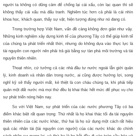
người ta không có dũng cảm để chống lại cái xấu, còn lạc quan thì sẽ
không thấy cái xấu mà đấu tranh. Nghiêm túc hơn cả phải là cái nhìn
khoa học, khách quan, thấy sự vật, hiện tượng đúng như nó đang có.
Trong trường hợp Việt Nam, vấn đề càng không đơn giản như vậy.
Những kinh nghiệm xây dựng kinh tế của phương Tây có thể giúp kinh tế
của chúng ta phát triển nhất thời, nhưng do không dựa vào thực lực là
tài nguyên con người nên phải trả giá bằng sự tàn phá môi trường và tài
nguyên thiên nhiên.
Thoạt nhìn, cứ tưởng cả các nhà đầu tư nước ngoài lẫn giới quản
lý, kinh doanh và nhân dân trong nước, ai cũng được hưởng lợi, song
nghĩ kỹ sẽ thấy người mất, kẻ thiệt là con cháu chúng ta, khi phải tiếp
quản một đất nước mà mọi thứ đều bị khai thác hết mức để phục vụ cho
sự phát triển nóng hiện nay.
So với Việt Nam, sự phát triển của các nước phương Tây có ba
điểm khác biệt rất quan trọng: Thứ nhất là họ khai thác tối đa tài nguyên
thiên nhiên của các nước khác, thứ hai là họ sử dụng một cách rất hiệu
quả các nhân tài (tài nguyên con người) của các nước khác do chính
sách nhập cư mang lại, và thứ ba là họ bắt đầu đi vào toàn cầu hóa và