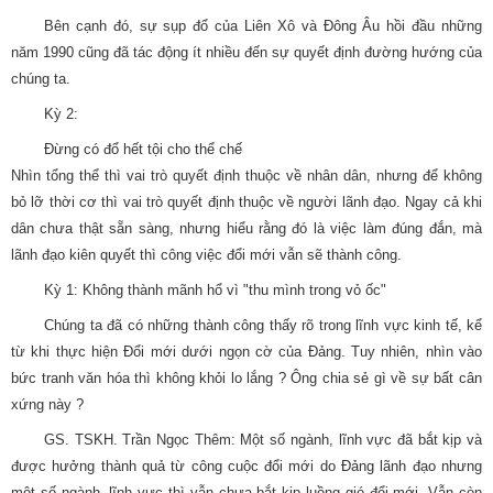
Bên cạnh đó, sự sụp đổ của Liên Xô và Đông Âu hồi đầu những
năm 1990 cũng đã tác động ít nhiều đến sự quyết định đường hướng của
chúng ta.
Kỳ 2:
Đừng có đổ hết tội cho thể chế
Nhìn tổng thể thì vai trò quyết định thuộc về nhân dân, nhưng để không
bỏ lỡ thời cơ thì vai trò quyết định thuộc về người lãnh đạo. Ngay cả khi
dân chưa thật sẵn sàng, nhưng hiểu rằng đó là việc làm đúng đắn, mà
lãnh đạo kiên quyết thì công việc đổi mới vẫn sẽ thành công.
Kỳ 1: Không thành mãnh hổ vì "thu mình trong vỏ ốc"
Chúng ta đã có những thành công thấy rõ trong lĩnh vực kinh tế, kể
từ khi thực hiện Đổi mới dưới ngọn cờ của Đảng. Tuy nhiên, nhìn vào
bức tranh văn hóa thì không khỏi lo lắng ? Ông chia sẻ gì về sự bất cân
xứng này ?
GS. TSKH. Trần Ngọc Thêm: Một số ngành, lĩnh vực đã bắt kịp và
được hưởng thành quả từ công cuộc đổi mới do Đảng lãnh đạo nhưng
một số ngành, lĩnh vực thì vẫn chưa bắt kịp luồng gió đổi mới. Vẫn còn