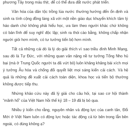
phương Tây trong máu thịt, để có thể đưa đất nước phát triển.
Văn hóa của dân tộc trồng lúa nước thường hướng đến ổn định và
sinh ra tính cộng đồng làng xã với một nền giáo dục khuyến khích tâm lý
háo danh chứ không phải hiếu học, ưa làm theo người khác chứ không
có bản lĩnh để suy nghĩ độc lập; sinh ra thói cào bằng, không chấp nhận
người giỏi hơn mình, có tư tưởng tiến bộ hơn mình.
Tất cả những cái đó là lý do giải thích vì sao triều đình Minh Mạng,
sau đó là Tự Đức, với những quan văn nặng nề tư tưởng Tống Nho hủ
bại (mà ở Trung Quốc người ta đã vứt bỏ) luôn khăng khăng bài xích mọi
ý tưởng Âu hóa và chống đối quyết liệt mọi sáng kiến cải cách. Và hệ
quả là những đề xuất cải cách toàn diện, khoa học và tiến bộ thường
không được tiếp thu.
Nhứng khảo cứu này đã lý giải cho câu hỏi, tại sao cơ hội thành
“mãnh hổ” của Việt Nam hồi thế kỷ 18 – 19 đã bị bỏ qua.
Nhiều ý kiến cho rằng, nguyên nhân và động lực của canh tân, Đổi
Mới ở Việt Nam luôn có động lực hoặc tác động cả từ bên trong lẫn bên
ngoài, có đúng không ạ?