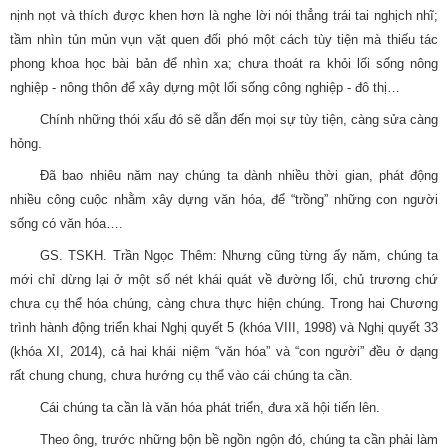
nịnh nọt và thích được khen hơn là nghe lời nói thẳng trái tai nghịch nhĩ;
tầm nhìn tủn mủn vụn vặt quen đối phó một cách tùy tiện mà thiếu tác
phong khoa học bài bản để nhìn xa; chưa thoát ra khỏi lối sống nông
nghiệp - nông thôn để xây dựng một lối sống công nghiệp - đô thị…
Chính những thói xấu đó sẽ dẫn đến mọi sự tùy tiện, càng sửa càng
hỏng.
Đã bao nhiêu năm nay chúng ta dành nhiều thời gian, phát động
nhiều công cuộc nhằm xây dựng văn hóa, để “trồng” những con người
sống có văn hóa….
GS. TSKH. Trần Ngọc Thêm: Nhưng cũng từng ấy năm, chúng ta
mới chỉ dừng lại ở một số nét khái quát về đường lối, chủ trương chứ
chưa cụ thể hóa chúng, càng chưa thực hiện chúng. Trong hai Chương
trình hành động triển khai Nghị quyết 5 (khóa VIII, 1998) và Nghị quyết 33
(khóa XI, 2014), cả hai khái niệm “văn hóa” và “con người” đều ở dạng
rất chung chung, chưa hướng cụ thể vào cái chúng ta cần.
Cái chúng ta cần là văn hóa phát triển, đưa xã hội tiến lên.
Theo ông, trước những bộn bề ngồn ngộn đó, chúng ta cần phải làm