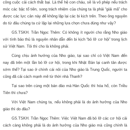
công cuộc cải cách thất bại. Là thế hệ con cháu, sẽ là vô phép nếu trách
móc các bậc tổ tiên, song trách nhiệm của chúng ta là phải “giải mã” cho
được các lực cản này để không lặp lại các bi kịch trên. Theo ông nguyên
do từ đâu chúng ta cứ lặp lại những lựa chọn chưa đúng như vậy?
GS.TSKH. Trần Ngọc Thêm: Có không ít người cho rằng Nho giáo
với tính bảo thủ là nguyên nhân dẫn đến bi kịch “bỏ lỡ cơ hội” trong lịch
sử Việt Nam. Tôi thì cho là không phải.
Cùng chịu ảnh hưởng của Nho giáo, tại sao chỉ có Việt Nam đến
nay đã trên một lần bỏ lỡ cơ hội, trong khi Nhật Bản lại canh tân được
sớm thế? Tại sao ở chính cái nôi của Nho giáo là Trung Quốc, người ta
cũng đã cải cách mạnh mẽ từ thời nhà Thanh?
Tại sao trên cùng một bán đảo mà Hàn Quốc thì hóa hổ, còn Triều
Tiên thì chưa?
Với Việt Nam chúng ta, nếu không phải là do ảnh hưởng của Nho
giáo thì do đâu?
GS.TSKH. Trần Ngọc Thêm: Việc Việt Nam đã bỏ lỡ các cơ hội cải
cách càng không phải là do ảnh hưởng của Nho giáo mà cũng chính là