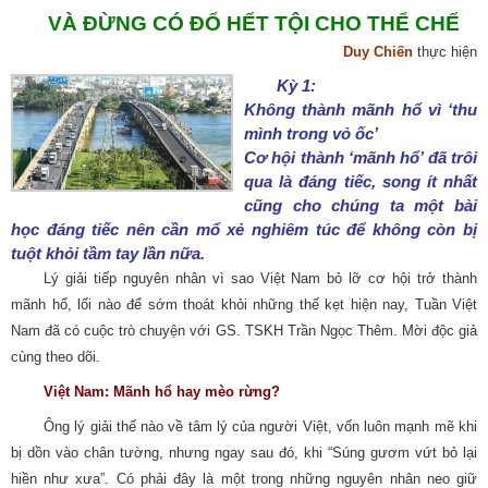
VÀ ĐỪNG CÓ ĐỔ HẾT TỘI CHO THỂ CHẾ
Duy Chiến
thực hiện
Kỳ 1:
Không thành mãnh hổ vì ‘thu
mình trong vỏ ốc’
Cơ hội thành ‘mãnh hổ’ đã trôi
qua là đáng tiếc, song ít nhất
cũng cho chúng ta một bài
học đáng tiếc nên cần mổ xẻ nghiêm túc để không còn bị
tuột khỏi tầm tay lần nữa.
Lý giải tiếp nguyên nhân vì sao Việt Nam bỏ lỡ cơ hội trở thành
mãnh hổ, lối nào để sớm thoát khỏi những thế kẹt hiện nay, Tuần Việt
Nam đã có cuộc trò chuyện với GS. TSKH Trần Ngọc Thêm. Mời độc giả
cùng theo dõi.
Việt Nam: Mãnh hổ hay mèo rừng?
Ông lý giải thế nào về tâm lý của người Việt, vốn luôn mạnh mẽ khi
bị dồn vào chân tường, nhưng ngay sau đó, khi “Súng gươm vứt bỏ lại
hiền như xưa”. Có phải đây là một trong những nguyên nhân neo giữ