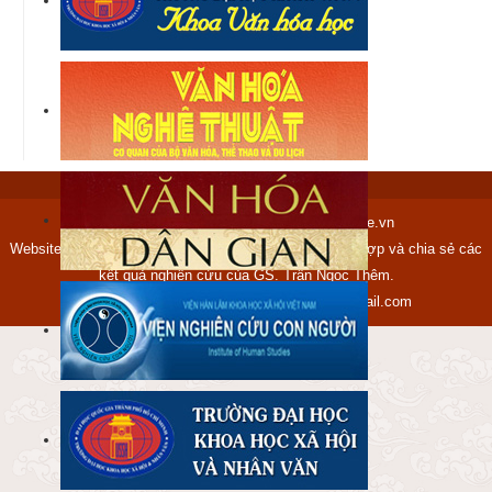
Copyright © 2012-2017 tranngocthem.name.vn
Website tranngocthem.name.vn được lập ra nhằm tập hợp và chia sẻ các
kết quả nghiên cứu của GS. Trần Ngọc Thêm.
Mọi ý kiến xin gửi về địa chỉ:
ngocthem@gmail.com