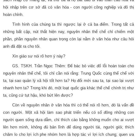
hội nhập trên cơ sở đã có văn hóa - con người công nghiệp và đô thị
hoàn chỉnh.
Tình hình của chúng ta thì ngược lại ở cả ba điểm. Trong tất cả
những bất cập, nút thắt hiện nay, nguyên nhân thể chế chỉ chiếm một
phần, phần nguyên nhân quan trọng còn lại nằm ở văn hóa như câu hỏi
anh đã đặt ra cho tôi.
Xin giáo sư nói rõ hơn ý này?
GS. TSKH. Trần Ngọc Thêm: Để bác bỏ việc đổ lỗi hoàn toàn cho
nguyên nhân thể chế, tôi chỉ cần nói rằng: Trung Quốc cùng thể chế với
ta, tại sao quản lý xã hội tốt hơn ta? Họ đổi mới sau ta, tại sao lại vượt
nhanh hơn ta? Trong khi đó, một loạt quốc gia khác thể chế chính trị như
ta, cũng cứ tụt hậu, khó bứt lên được?
Còn về nguyên nhân ở văn hóa thì có thể nói rõ hơn, đó là vấn đề
con người. Một xã hội làm sao phát triển nếu có số đông những con
người quen sống dựa dẫm, chỉ thích cào bằng không muốn cho ai vượt
lên hơn mình, không đủ bản lĩnh để dùng người tài, người giỏi; thích
chăm lo cho lợi ích phe nhóm hơn là hợp tác vì lợi ích chung; quen ưa