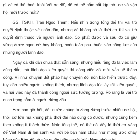
gì để có thể thoát khỏi ‘vết xe đổ’, để có thể nắm bắt kịp thời cơ và vận
hội mới trước mắt?
GS. TSKH. Trần Ngọc Thêm: Nếu nhìn trong tổng thể thì vai trò
quyết định thuộc về nhân dân, nhưng để không bỏ lỡ thời cơ thì vai trò
quyết định thuộc về người lãnh đạo. Có phất được và sau đó có giữ
vững được ngọn cờ hay không, hoàn toàn phụ thuộc vào năng lực của
những người lãnh đạo.
Ngay cả khi dân chưa thật sẵn sàng, nhưng hiểu rằng đó là việc làm
đúng đắn, mà lãnh đạo kiên quyết thì công việc đổi mới vẫn sẽ thành
công. Ví như chuyện đốt pháo hay chuyện đội nón bảo hiểm trước đây,
tuy dân nhiều người không thích, nhưng lãnh đạo lúc ấy rất kiên quyết,
và hai việc này đã thành công ngoài sức tưởng tượng. Rõ ràng là vai trò
quan trọng nằm ở người đứng đầu.
Hơn bao giờ hết, đất nước chúng ta đang đứng trước nhiều cơ hội,
thời cơ lớn mà không phải thời đại nào cũng có được, nhưng cũng kèm
theo không ít thách thức. Nhìn tổng thể, có thể nói đây là thời cơ vàng
để Việt Nam đi lên sánh vai với bè bạn năm châu như mong ước cháy
bỏng của Bác Hồ và của muôn triệu người Việt Nam chúng ta!