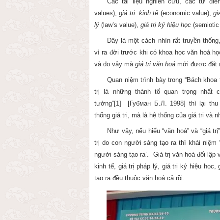
Các tài liệu nghiên cứu, các từ đi
values),
giá trị
kinh tế
(economic value),
gi
lý
(law’s value),
giá trị ký
hiệu học
(semiotic
Đây là một cách nhìn rất truyền thống
vì
ra đời trước khi có khoa học văn hoá h
và do vậy mà
giá trị văn hoá
mới được đặt ng
Quan niệm trình bày trong
“Bách khoa 
trị
là những thành tố quan trọng nhất 
tưởng”
[1]
[Губман Б.Л. 1998] thì lại thu
thống
giá trị
, mà là hệ thống của
giá trị
và nh
Như vậy, nếu hiểu “văn hoá” và “
giá trị
trị
do con người sáng tạo ra thì khái niệm
người sáng tạo ra’.
Giá trị
văn hoá đối lập 
kinh tế, giá trị pháp lý, giá trị ký hiệu học, 
tạo ra đều thuộc văn hoá cả rồi.