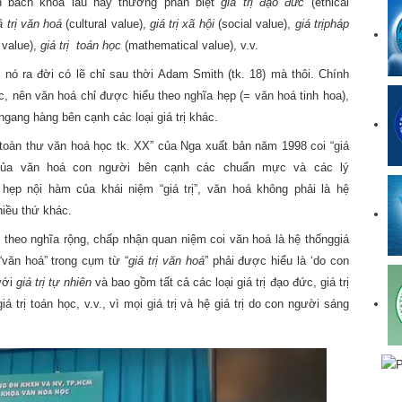
ển bách khoa lâu nay thường phân biệt
giá trị đạo đức
(ethical
á trị văn hoá
(cultural value),
giá trị xã hội
(social value),
giá trị
pháp
 value),
giá trị
toán học
(mathematical value), v.v.
, nó ra đời có lẽ chỉ sau thời
Adam Smith (tk. 18) mà thôi. Chính
ọc, nên
văn hoá chỉ được hiểu theo nghĩa hẹp (= văn hoá tinh hoa),
ang hàng bên cạnh các loại giá trị khác.
toàn thư văn hoá học tk. XX” của Nga xuất bản năm 1998 coi “
giá
của văn hoá con người bên cạnh các chuẩn mực và các lý
 hẹp nội hàm của khái niệm “
giá trị
”, văn hoá không phải là hệ
iều thứ khác.
” theo nghĩa rộng, chấp nhận quan niệm coi văn hoá là hệ thống
giá
 “văn hoá” trong cụm từ “
giá trị
văn hoá
” phải được hiểu là ‘do con
với
giá trị
tự nhiên
và bao gồm tất cả các loại
giá trị đạo đức, giá trị
giá trị toán học, v.v.
, vì mọi
giá trị
và hệ
giá trị
do con người sáng