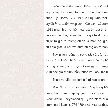
Điều này không đúng. Bên cạnh
giá trị
t
nghĩa hẹp thì người ta còn có thể phân biệt
thần [Ценности БЭC 1999-2000]. Nhà triết
nghĩa hình thức trong đạo đức học và đạ
1913 phân biệt tới bốn loại
giá trị
:
giá trị
trị
cảm xúc hay khoái lạc; và
giá trị đời
thực ra
giá trị thiêng chính là một loại giá 
trị
cảm giác là phi vật chất nhưng chưa hẳn 
Tuy nhiên, đúng là trong tất cả các loạ
loại
giá trị
khác. Phẩm chất tinh thần là phẩm
Vì vậy khoa
giá trị học
(
Axiology
, từ tiến
cứu các
giá trị
tinh thần thuộc về
đạo đức
h
Thực ra, việc coi loại
giá trị
nào quan tr
Max Scheler khẳng định rằng trong bố
trong bậc thang cấp hệ
giá trị
:
Giá trị
cảm 
New World Encyclopedia]. Quan niệm của 
Immanuel
Kant
(1724-1804) đã đưa ra thu