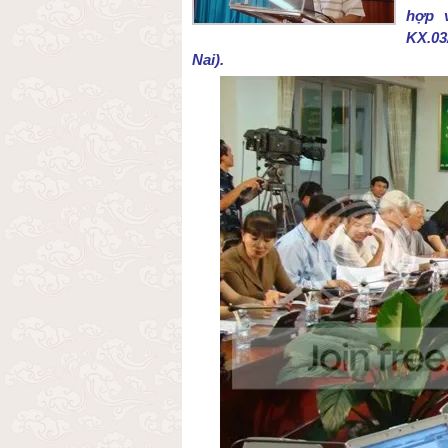
hợp 
KX.03
Nai).