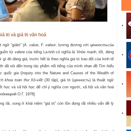
iá trị và giá trị văn hoá
t ngữ “g
iá
trị” (A.
value
, F.
valeur
; tương đương với
ценность
của
nguồn từ
valere
của tiếng La-tinh có nghĩa là ‘khỏe mạnh, tốt, đáng
ứ gì đó
đáng giá, trước hết là theo nghĩa
giá trị
trao đổi của kinh tế
h đã nói đến trong tác phẩm nổi tiếng của mình nhan đề:
Tìm hiểu
c quốc gia
(
Inquiry into the Nature and Causes of the Wealth of
ch khoa toàn thư Xô-viết
(30 tập), giá trị (ценность) là thuật ngữ
riết học và xã hội học để chỉ ý nghĩa con người, xã hội và văn hoá
обницкий
О.Г.
1978].
 rãi, song ở khái niệm “
giá trị
” còn tồn đọng rất nhiều vấn đề lý