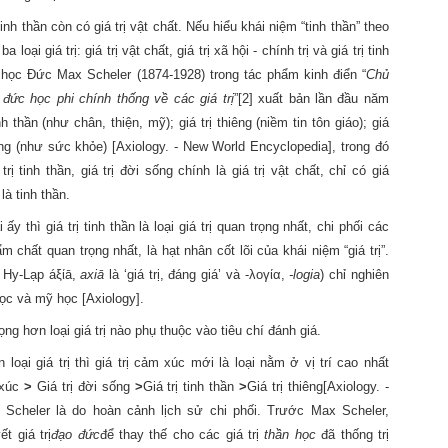
inh thần còn có
giá trị
vật chất. Nếu hiểu khái niệm “tinh thần” theo
 ba loại
giá trị
:
giá trị
vật chất,
giá trị
xã hội - chính trị và
giá trị
tinh
 học Đức Max Scheler (1874-1928) trong tác phẩm kinh điển “
Chủ
o đức học phi chính thống về các
giá trị
”
[2]
xuất bản lần đầu năm
 tinh thần (như chân, thiện, mỹ); giá trị thiêng (niềm tin tôn giáo); giá
 sống (như sức khỏe)
[Axiology. - New World Encyclopedia], trong đó
trị tinh thần, giá trị đời sống chính là giá trị vật chất, chỉ có giá
là tinh thần
.
i ấy thì
giá trị
tinh thần là loại
giá trị
quan trọng nhất, chi phối các
 chất quan trọng nhất, là hạt nhân cốt lõi của khái niệm “
giá trị
”.
g Hy-Lạp á
ξί
ā
,
axiā
là ‘
giá trị
, đáng giá’ và -
λογία
,
-logia
) chỉ nghiên
ọc và mỹ học [Axiology].
ọng hơn loại
giá trị
nào phụ thuộc vào tiêu chí đánh giá.
n loại
giá trị
thì
giá trị
cảm xúc mới là loại nằm ở vị trí cao nhất
xúc
>
Giá trị đời sống
>
Giá trị tinh thần
>
Giá trị thiêng
[Axiology. -
Scheler là do hoàn cảnh lịch sử chi phối. Trước Max Scheler,
yết
giá trị
đạo đức
để thay thế cho các
giá trị
thần học
đã thống trị