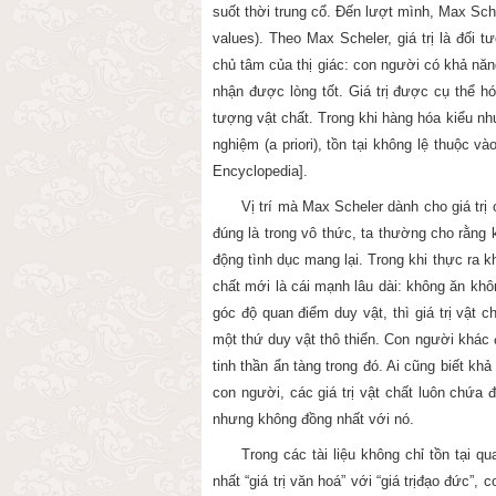
suốt thời trung cổ. Đến lượt mình, Max Sch
values
).
Theo Max Scheler, g
iá trị là đ
chủ tâm của thị giác: con người có khả n
nhận được lòng tốt. Giá trị
được cụ thể hóa
tượng vật chất. Trong khi hàng hóa kiểu nh
nghiệm (
a priori
), tồn tại không lệ thuộc 
Encyclopedia].
Vị trí mà Max Scheler dành cho
giá trị
c
đúng là trong vô thức, ta thường cho rằn
động tình dục mang lại. Trong khi thực ra
chất mới là cái mạnh lâu dài: không ăn khô
góc độ quan điểm duy vật, thì
giá trị
vật c
một thứ duy vật thô thiển. Con người khác
tinh thần ẩn tàng trong đó. Ai cũng biết khả
con người, các giá trị vật chất luôn chứ
nhưng không đồng nhất với nó.
Trong các tài liệu không chỉ tồn tại qua
nhất
“giá trị
văn hoá” với “
giá trị
đạo đức”, c