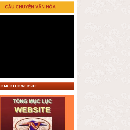
CÂU CHUYỆN VĂN HÓA
G MỤC LỤC WEBSITE