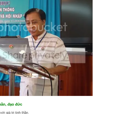
 thần, đạo đức
 với
giá trị
tinh thần.