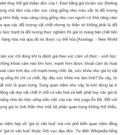
eler thay thế
giá trị
đạo đức của I. Kant bằng giá trị
cảm xúc
(
feeling
ối tượng chủ tâm của cảm xúc cũng giống như màu sắc là đối tượng
ăng nhìn thấy màu vàng cũng giống như con người có khả năng cảm
 qua các đối tượng vật chất nhưng tự thân nó không phải là đối
ư bức tranh là đối tượng thực nghiệm thì
giá trị mang bản chất tiên
vào hàng hóa mà qua đó nó
được cụ thể hóa [Axiology. - New World
ảm xúc chỉ đúng khi ta đánh giá
theo xúc cảm vô thức - sinh học
:
g không khoái cảm nào lớn hơn, mạnh hơn được khoái cảm do hoạt
 khoái cảm tình dục chỉ mạnh trong chốc lát, sức khỏe như
giá trị
vật
ng uống thì chỉ có chết, lấy đâu sức khỏe mà làm tình? Do vậy, từ
hất mới là quan trọng. Song quan niệm như vậy là mới dừng lại ở
 động vật duy vật chất ở chỗ có văn hoá và biết phát huy các
giá trị
 năng nhịn ăn nhịn uống siêu việt của các nhà yoga Ấn Độ. Đối với
a đựng giá trị tinh thần như một bộ phận quan trọng không thể thiếu,
n niệm hẹp về “giá trị
văn hoá” mà còn phổ biến quan niệm đồng
oi
“giá trị
văn hoá” thuộc lĩnh vực đạo đức. Từ điển Wikipedia tiếng