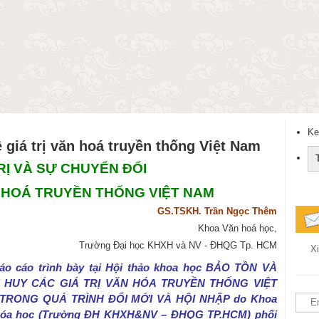
Ke
ệ giá trị văn hoá truyền thống Việt Nam
RỊ VÀ SỰ CHUYỂN ĐỔI
N HOÁ TRUYỀN THỐNG VIỆT NAM
GS.TSKH. Trần Ngọc Thêm
Khoa Văn hoá học,
Trường Đại học KHXH và NV - ĐHQG Tp. HCM
Xi
áo cáo trình bày tại Hội thảo khoa học BẢO TỒN VÀ
 HUY CÁC GIÁ TRỊ VĂN HÓA TRUYỀN THỐNG VIỆT
TRONG QUÁ TRÌNH ĐỔI MỚI VÀ HỘI NHẬP do Khoa
hóa học (Trường ĐH KHXH&NV – ĐHQG TP.HCM) phối