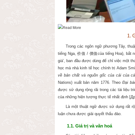
1. G
Trong các ngôn ngữ phương Tây, thuậ
tiếng Nga,
价值
/
價
值
của tiếng Hoa
)
, bắt 
giá’,
ban đầu được dùng để chỉ việc một th
học mà nhà kinh tế học chính trị
Adam Smit
về bản chất và nguồn gốc của cải của cá
Nations
) xuất bản năm 1776. Theo
Đại bá
được sử dụng rộng rãi trong các tài liệu t
của những hiện tượng thực tế nhất định [
Др
Là một thuật ngữ được sử dụng rất rộng
luận chưa được giải quyết thấu đáo.
1.1. Giá trị và văn hoá