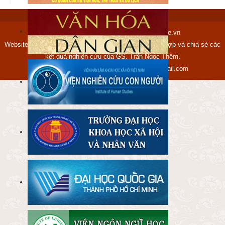
Copyright © 2012-2017 tranngocthem.name.vn
Website tranngocthem.name.vn được lập ra nhằm tập hợp và chia sẻ các
kết quả nghiên cứu của GS. Trần Ngọc Thêm.
Mọi ý kiến xin gửi về địa chỉ:
ngocthem@gmail.com