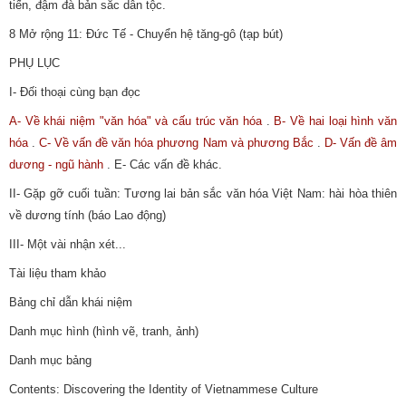
tiến, đậm đà bản sắc dân tộc.
8 Mở rộng 11: Đức Tế - Chuyển hệ tăng-gô (tạp bút)
PHỤ LỤC
I- Đối thoại cùng bạn đọc
A- Về khái niệm "văn hóa" và cấu trúc văn hóa
.
B- Về hai loại hình văn
hóa
.
C- Về vấn đề văn hóa phương Nam và phương Bắc
.
D- Vấn đề âm
dương - ngũ hành
. E- Các vấn đề khác.
II- Gặp gỡ cuối tuần: Tương lai bản sắc văn hóa Việt Nam: hài hòa thiên
về dương tính (báo Lao động)
III- Một vài nhận xét...
Tài liệu tham khảo
Bảng chỉ dẫn khái niệm
Danh mục hình (hình vẽ, tranh, ảnh)
Danh mục bảng
Contents: Discovering the Identity of Vietnammese Culture