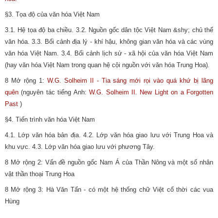
§3. Tọa độ của văn hóa Việt Nam
3.1. Hệ tọa độ ba chiều. 3.2. Nguồn gốc dân tộc Việt Nam &shy; chủ thể
văn hóa. 3.3. Bối cảnh địa lý - khí hậu, không gian văn hóa và các vùng
văn hóa Việt Nam. 3.4. Bối cảnh lịch sử - xã hội của văn hóa Việt Nam
(hay văn hóa Việt Nam trong quan hệ cội nguồn với văn hóa Trung Hoa).
8 Mở rộng 1:
W.G. Solheim II - Tia sáng mới rọi vào quá khứ bị lãng
quên
(nguyên tác tiếng Anh:
W.G. Solheim II. New Light on a Forgotten
Past
)
§4. Tiến trình văn hóa Việt Nam
4.1. Lớp văn hóa bản địa. 4.2. Lớp văn hóa giao lưu với Trung Hoa và
khu vực. 4.3. Lớp văn hóa giao lưu với phương Tây.
8 Mở rộng 2: Vấn đề nguồn gốc Nam Á của Thần Nông và một số nhân
vật thần thoại Trung Hoa
8 Mở rộng 3: Hà Văn Tấn - có một hệ thống chữ Việt cổ thời các vua
Hùng