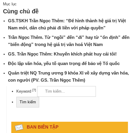
Mục lục
Cùng chủ đề
GS.TSKH Trần Ngọc Thêm: “Để hình thành hệ giá trị Việt
Nam mới, dân chủ phải đi liền với pháp quyền”
Trần Ngọc Thêm. Từ “ngồi” đến “đi” hay từ “ổn định” đến
“biến động” trong hệ giá trị văn hoá Việt Nam
GS. Trần Ngọc Thêm: Khuyến khích phát huy cái tôi!
Độc lập văn hóa, yếu tố quan trọng để bảo vệ Tổ quốc
Quán triệt NQ Trung ương 9 khóa XI về xây dựng văn hóa,
con người (PV. GS. Trần Ngọc Thêm)
[?]
Keyword
BAN BIÊN TẬP