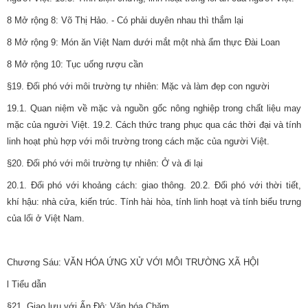
8 Mở rộng 8: Võ Thị Hảo. - Có phải duyên nhau thì thắm lại
8 Mở rộng 9: Món ăn Việt Nam dưới mắt một nhà ẩm thực Đài Loan
8 Mở rộng 10: Tục uống rượu cần
§19. Đối phó với môi trường tự nhiên: Mặc và làm đẹp con người
19.1. Quan niệm về mặc và nguồn gốc nông nghiệp trong chất liệu may
mặc của người Việt. 19.2. Cách thức trang phục qua các thời đại và tính
linh hoạt phù hợp với môi trường trong cách mặc của người Việt.
§20. Đối phó với môi trường tự nhiên: Ở và đi lại
20.1. Đối phó với khoảng cách: giao thông. 20.2. Đối phó với thời tiết,
khí hậu: nhà cửa, kiến trúc. Tính hài hòa, tính linh hoạt và tính biểu trưng
của lối ở Việt Nam.
Chương Sáu: VĂN HÓA ỨNG XỬ VỚI MÔI TRƯỜNG XÃ HỘI
l Tiểu dẫn
§21. Giao lưu với Ấn Độ: Văn hóa Chăm