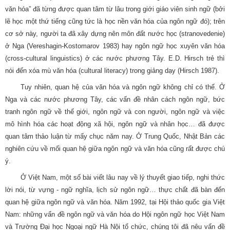
văn hóa” đã từng được quan tâm từ lâu trong giới giáo viên sinh ngữ (bởi
lẽ học một thứ tiếng cũng tức là học nền văn hóa của ngôn ngữ đó); trên
cơ sở này, người ta đã xây dựng nên môn đất nước học (stranovedenie)
ở Nga (Vereshagin-Kostomarov 1983) hay ngôn ngữ học xuyên văn hóa
(cross-cultural linguistics) ở các nước phương Tây. E.D. Hirsch trẻ thì
nói đến xóa mù văn hóa (cultural literacy) trong giảng dạy (Hirsch 1987).
Tuy nhiên, quan hệ của văn hóa và ngôn ngữ không chỉ có thế. Ở
Nga và các nước phương Tây, các vấn đề nhân cách ngôn ngữ, bức
tranh ngôn ngữ về thế giới, ngôn ngữ và con người, ngôn ngữ và việc
mô hình hóa các hoạt động xã hội, ngôn ngữ và nhân học… đã được
quan tâm thảo luận từ mấy chục năm nay. Ở Trung Quốc, Nhật Bản các
nghiên cứu về mối quan hệ giữa ngôn ngữ và văn hóa cũng rất được chú
ý.
Ở Việt Nam, một số bài viết lâu nay về lý thuyết giao tiếp, nghi thức
lời nói, từ vựng - ngữ nghĩa, lịch sử ngôn ngữ… thực chất đã bàn đến
quan hệ giữa ngôn ngữ và văn hóa. Năm 1992, tại Hội thảo quốc gia Việt
Nam: những vấn đề ngôn ngữ và văn hóa do Hội ngôn ngữ học Việt Nam
và Trường Đại học Ngoại ngữ Hà Nội tổ chức, chúng tôi đã nêu vấn đề