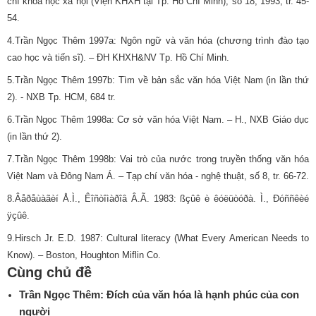
chí khoa học xã hội (Viện KHXH tại Tp. Hồ Chí Minh), số 18, 1993, tr. 45-
54.
4.Trần Ngọc Thêm 1997a: Ngôn ngữ và văn hóa (chương trình đào tạo
cao học và tiến sĩ). – ĐH KHXH&NV Tp. Hồ Chí Minh.
5.Trần Ngọc Thêm 1997b: Tìm về bản sắc văn hóa Việt Nam (in lần thứ
2). - NXB Tp. HCM, 684 tr.
6.Trần Ngọc Thêm 1998a: Cơ sở văn hóa Việt Nam. – H., NXB Giáo dục
(in lần thứ 2).
7.Trần Ngọc Thêm 1998b: Vai trò của nước trong truyền thống văn hóa
Việt Nam và Đông Nam Á. – Tạp chí văn hóa - nghệ thuật, số 8, tr. 66-72.
8.Âåðåùàãèí Å.Ì., Êîñòîìàðîâ Â.Ã. 1983: ßçûê è êóëüòóðà. Ì., Ðóññêèé
ÿçûê.
9.Hirsch Jr. E.D. 1987: Cultural literacy (What Every American Needs to
Know). – Boston, Houghton Miflin Co.
Cùng chủ đề
Trần Ngọc Thêm: Đích của văn hóa là hạnh phúc của con
người