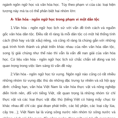
ngành ngôn ngữ học và văn hóa học. Tùy theo phạm vi của các loại hiện
tượng này mà ta có thể phân biệt hai nhóm lớn:
A- Văn hóa - ngôn ngữ học trong phạm vi một dân tộc
1.Văn hóa - ngôn ngữ học lịch sử với vấn đề tính cách và nguồn
gốc văn hóa dân tộc. Điều rất rõ ràng là mỗi dân tộc có một hệ thống tính
cách (thói hay và tật xấu) riêng, và cũng rõ ràng là chúng gắn với những
quá trình hình thành và phát triển khác nhau của nền văn hóa dân tộc,
song lý giải chúng như thế nào thì vẫn là vấn đề nan giải của văn hóa
học. Cứ liệu văn hóa - ngôn ngữ học lịch sử chắc chắn sẽ đóng vai trò
quan trọng trong việc làm sáng tỏ vấn đề này.
2.Văn hóa - ngôn ngữ học từ vựng. Ngôn ngữ nào cũng có rất nhiều
những nhóm từ vựng đặc thù do những đặc trưng tự nhiên và xã hội quy
định: chẳng hạn, văn hóa Việt Nam là văn hóa thực vật và nông nghiệp
điển hình nên, đối với tiếng Việt, rất quan trọng là những nhóm từ chỉ
thực vật và các loại thực vật đặc thù (tiếng Việt có hàng mấy chục từ
khác nhau để chỉ các giai đoạn phát triển, các bộ phận, các loại cây lúa,
cây tre…); Việt Nam lại là vùng sông nước nên nhóm từ sông nước và