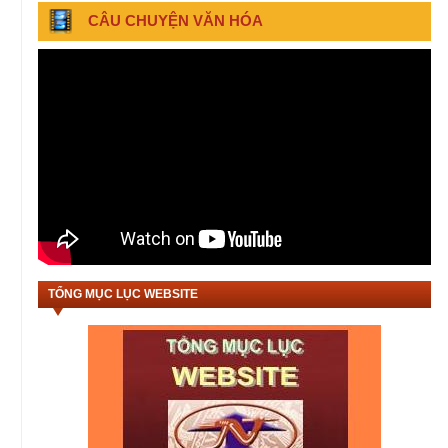
CÂU CHUYỆN VĂN HÓA
TỔNG MỤC LỤC WEBSITE