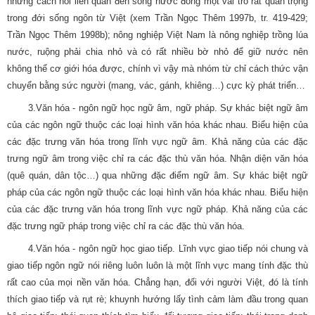
những cách nói liên quan đến sông nước đóng một vai trò rất quan trọng
trong đới sống ngôn từ Việt (xem Trần Ngọc Thêm 1997b, tr. 419-429;
Trần Ngọc Thêm 1998b); nông nghiệp Việt Nam là nông nghiệp trồng lúa
nước, ruộng phải chia nhỏ và có rất nhiều bờ nhỏ để giữ nước nên
không thể cơ giới hóa được, chính vì vậy mà nhóm từ chỉ cách thức vận
chuyển bằng sức người (mang, vác, gánh, khiêng…) cực kỳ phát triển…
3.Văn hóa - ngôn ngữ học ngữ âm, ngữ pháp. Sự khác biệt ngữ âm
của các ngôn ngữ thuộc các loại hình văn hóa khác nhau. Biểu hiện của
các đặc trưng văn hóa trong lĩnh vực ngữ âm. Khả năng của các đặc
trưng ngữ âm trong việc chỉ ra các đặc thù văn hóa. Nhận diện văn hóa
(quê quán, dân tộc…) qua những đặc điểm ngữ âm. Sự khác biệt ngữ
pháp của các ngôn ngữ thuộc các loại hình văn hóa khác nhau. Biểu hiện
của các đặc trưng văn hóa trong lĩnh vực ngữ pháp. Khả năng của các
đặc trưng ngữ pháp trong việc chỉ ra các đặc thù văn hóa.
4.Văn hóa - ngôn ngữ học giao tiếp. Lĩnh vực giao tiếp nói chung và
giao tiếp ngôn ngữ nói riêng luôn luôn là một lĩnh vực mang tính đặc thù
rất cao của mọi nền văn hóa. Chẳng hạn, đối với người Việt, đó là tính
thích giao tiếp và rụt rè; khuynh hướng lấy tình cảm làm đầu trong quan