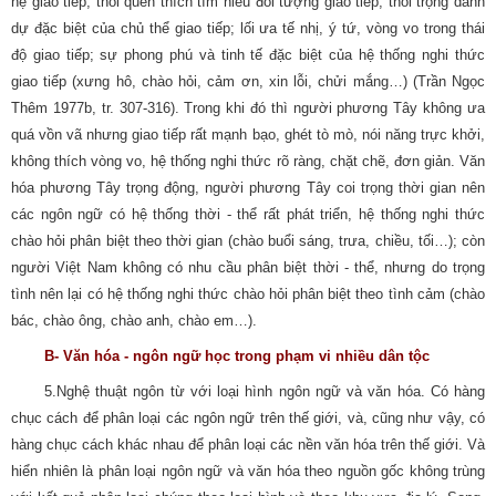
hệ giao tiếp; thói quen thích tìm hiểu đối tượng giao tiếp; thói trọng danh
dự đặc biệt của chủ thể giao tiếp; lối ưa tế nhị, ý tứ, vòng vo trong thái
độ giao tiếp; sự phong phú và tinh tế đặc biệt của hệ thống nghi thức
giao tiếp (xưng hô, chào hỏi, cảm ơn, xin lỗi, chửi mắng…) (Trần Ngọc
Thêm 1977b, tr. 307-316). Trong khi đó thì người phương Tây không ưa
quá vồn vã nhưng giao tiếp rất mạnh bạo, ghét tò mò, nói năng trực khởi,
không thích vòng vo, hệ thống nghi thức rõ ràng, chặt chẽ, đơn giản. Văn
hóa phương Tây trọng động, người phương Tây coi trọng thời gian nên
các ngôn ngữ có hệ thống thời - thể rất phát triển, hệ thống nghi thức
chào hỏi phân biệt theo thời gian (chào buổi sáng, trưa, chiều, tối…); còn
người Việt Nam không có nhu cầu phân biệt thời - thể, nhưng do trọng
tình nên lại có hệ thống nghi thức chào hỏi phân biệt theo tình cảm (chào
bác, chào ông, chào anh, chào em…).
B- Văn hóa - ngôn ngữ học trong phạm vi nhiều dân tộc
5.Nghệ thuật ngôn từ với loại hình ngôn ngữ và văn hóa. Có hàng
chục cách để phân loại các ngôn ngữ trên thế giới, và, cũng như vậy, có
hàng chục cách khác nhau để phân loại các nền văn hóa trên thế giới. Và
hiển nhiên là phân loại ngôn ngữ và văn hóa theo nguồn gốc không trùng