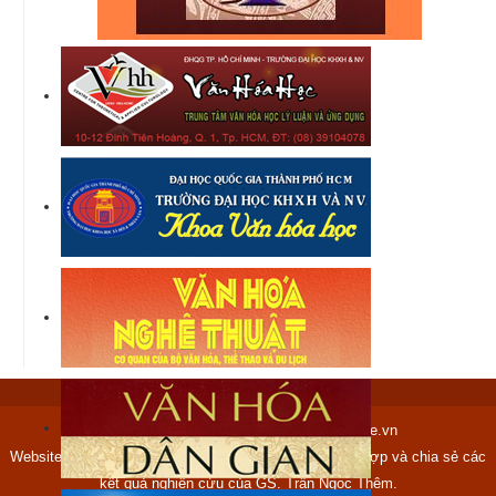
Copyright © 2012-2017 tranngocthem.name.vn
Website tranngocthem.name.vn được lập ra nhằm tập hợp và chia sẻ các
kết quả nghiên cứu của GS. Trần Ngọc Thêm.