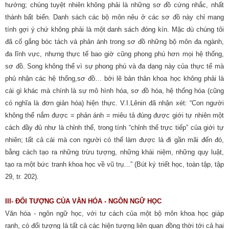
hướng; chúng tuyệt nhiên không phải là những sơ đồ cứng nhắc, nhất
thành bất biến. Danh sách các bộ môn nêu ở các sơ đồ này chỉ mang
tính gợi ý chứ không phải là một danh sách đóng kín. Mặc dù chúng tôi
đã cố gắng bóc tách và phản ánh trong sơ đồ những bộ môn đa ngành,
đa lĩnh vực, nhưng thực tế bao giờ cũng phong phú hơn mọi hệ thống,
sơ đồ. Song không thể vì sự phong phú và đa dạng này của thực tế mà
phủ nhận các hệ thống,sơ đồ… bởi lẽ bản thân khoa học không phải là
cái gì khác mà chính là sự mô hình hóa, sơ đồ hóa, hệ thống hóa (cũng
có nghĩa là đơn giản hóa) hiện thực. V.I.Lênin đã nhận xét: “Con người
không thể nắm được = phản ánh = miêu tả đúng được giới tự nhiên một
cách đầy đủ như là chỉnh thể, trong tính “chỉnh thể trực tiếp” của giới tự
nhiên; tất cả cái mà con người có thể làm được là đi gần mãi đến đó,
bằng cách tạo ra những trừu tượng, những khái niệm, những quy luật,
tạo ra một bức tranh khoa học về vũ trụ…” (Bút ký triết học, toàn tập, tập
29, tr. 202).
III- ĐỐI TƯỢNG CỦA VĂN HÓA - NGÔN NGỮ HỌC
Văn hóa - ngôn ngữ học, với tư cách của một bộ môn khoa học giáp
ranh, có đối tượng là tất cả các hiện tượng liên quan đồng thời tới cả hai