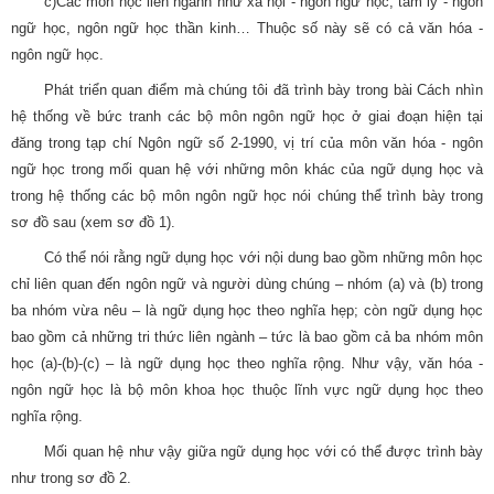
c)Các môn học liên ngành như xã hội - ngôn ngữ học, tâm lý - ngôn
ngữ học, ngôn ngữ học thần kinh… Thuộc số này sẽ có cả văn hóa -
ngôn ngữ học.
Phát triển quan điểm mà chúng tôi đã trình bày trong bài Cách nhìn
hệ thống về bức tranh các bộ môn ngôn ngữ học ở giai đoạn hiện tại
đăng trong tạp chí Ngôn ngữ số 2-1990, vị trí của môn văn hóa - ngôn
ngữ học trong mối quan hệ với những môn khác của ngữ dụng học và
trong hệ thống các bộ môn ngôn ngữ học nói chúng thể trình bày trong
sơ đồ sau (xem sơ đồ 1).
Có thể nói rằng ngữ dụng học với nội dung bao gồm những môn học
chỉ liên quan đến ngôn ngữ và người dùng chúng – nhóm (a) và (b) trong
ba nhóm vừa nêu – là ngữ dụng học theo nghĩa hẹp; còn ngữ dụng học
bao gồm cả những tri thức liên ngành – tức là bao gồm cả ba nhóm môn
học (a)-(b)-(c) – là ngữ dụng học theo nghĩa rộng. Như vậy, văn hóa -
ngôn ngữ học là bộ môn khoa học thuộc lĩnh vực ngữ dụng học theo
nghĩa rộng.
Mối quan hệ như vậy giữa ngữ dụng học với có thể được trình bày
như trong sơ đồ 2.