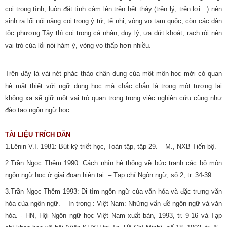
coi trọng tình, luôn đặt tình cảm lên trên hết thảy (trên lý, trên lợi…) nên
sinh ra lối nói năng coi trọng ý tứ, tế nhị, vòng vo tam quốc, còn các dân
tộc phương Tây thì coi trọng cá nhân, duy lý, ưa dứt khoát, rạch ròi nên
vai trò của lối nói hàm ý, vòng vo thấp hơn nhiều.
Trên đây là vài nét phác thảo chân dung của một môn học mới có quan
hệ mật thiết với ngữ dụng học mà chắc chắn là trong một tương lai
không xa sẽ giữ một vai trò quan trọng trong việc nghiên cứu cũng như
đào tạo ngôn ngữ học.
TÀI LIỆU TRÍCH DẪN
1.Lênin V.I. 1981: Bút ký triết học, Toàn tập, tập 29. – M., NXB Tiến bộ.
2.Trần Ngọc Thêm 1990: Cách nhìn hệ thống về bức tranh các bộ môn
ngôn ngữ học ở giai đoạn hiện tại. – Tạp chí Ngôn ngữ, số 2, tr. 34-39.
3.Trần Ngọc Thêm 1993: Đi tìm ngôn ngữ của văn hóa và đặc trưng văn
hóa của ngôn ngữ. – In trong : Việt Nam: Những vấn đề ngôn ngữ và văn
hóa. - HN, Hội Ngôn ngữ học Việt Nam xuất bản, 1993, tr. 9-16 và Tạp