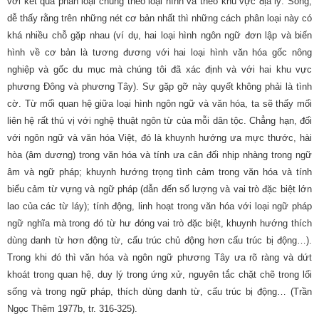
với kết quả phân loại chúng theo loại hình và theo khu vực địa lý. Song,
dễ thấy rằng trên những nét cơ bản nhất thì những cách phân loại này có
khá nhiều chỗ gặp nhau (ví dụ, hai loại hình ngôn ngữ đơn lập và biến
hình về cơ bản là tương đương với hai loại hình văn hóa gốc nông
nghiệp và gốc du mục mà chúng tôi đã xác định và với hai khu vực
phương Đông và phương Tây). Sự gặp gỡ này quyết không phải là tình
cờ. Từ mối quan hệ giữa loại hình ngôn ngữ và văn hóa, ta sẽ thấy mối
liên hệ rất thú vị với nghệ thuật ngôn từ của mỗi dân tộc. Chẳng hạn, đối
với ngôn ngữ và văn hóa Việt, đó là khuynh hướng ưa mực thước, hài
hòa (âm dương) trong văn hóa và tính ưa cân đối nhịp nhàng trong ngữ
âm và ngữ pháp; khuynh hướng trọng tình cảm trong văn hóa và tính
biểu cảm từ vựng và ngữ pháp (dẫn đến số lượng và vai trò đặc biệt lớn
lao của các từ láy); tính động, linh hoạt trong văn hóa với loại ngữ pháp
ngữ nghĩa mà trong đó từ hư đóng vai trò đặc biệt, khuynh hướng thích
dùng danh từ hơn động từ, cấu trúc chủ động hơn cấu trúc bị động…).
Trong khi đó thì văn hóa và ngôn ngữ phương Tây ưa rõ ràng và dứt
khoát trong quan hệ, duy lý trong ứng xử, nguyên tắc chặt chẽ trong lối
sống và trong ngữ pháp, thích dùng danh từ, cấu trúc bị động… (Trần
Ngọc Thêm 1977b, tr. 316-325).