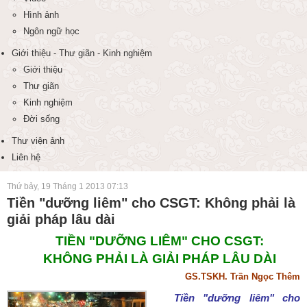
Hình ảnh
Ngôn ngữ học
Giới thiệu - Thư giãn - Kinh nghiệm
Giới thiệu
Thư giãn
Kinh nghiệm
Đời sống
Thư viện ảnh
Liên hệ
Thứ bảy, 19 Tháng 1 2013 07:13
Tiền "dưỡng liêm" cho CSGT: Không phải là
giải pháp lâu dài
TIỀN "DƯỠNG LIÊM" CHO CSGT:
KHÔNG PHẢI LÀ GIẢI PHÁP LÂU DÀI
GS.TSKH. Trần Ngọc Thêm
Tiền "dưỡng liêm" cho