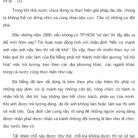
tội gì…”[1].
Trong khi nhà nước chưa đứng ra thực hiện giải pháp lâu dài, chúng
ta không thể cứ đứng nhìn và cùng nhau tiêu cực. Cần có những cú đột
phá.
Đầu những năm 1980, nếu không có TP.HCM “xé rào” thì lấy đâu ra
đổi mới hôm nay? Tôi hoàn toàn đồng tình với nhận định “Nếu cứ mạnh
anh nào anh nấy làm thì sẽ rất khó”. Do vậy, theo tôi muốn thực sự có
hiệu quả thì việc làm của Đà Nẵng phải trở thành một tấm gương “xã hội
hóa” việc trả lương, kéo theo các địa phương khác, các ngành khác
trong cả nước cùng thực hiện như vậy.
Đà Nẵng đã làm rất đúng là kèm theo phụ cấp thêm thì phải có
những quy định, xử lý mạnh tay những cán bộ, công chức có hành vi
nhận hối lộ, đút lót, hay không làm hết chức trách, phận sự của mình.
Khi anh được trả lương đúng, đủ rồi anh không làm hoặc làm sai thì anh
sẽ mất việc. Quy định cần cứng rắn, rõ ràng để những người xứng đáng
được nhận phải được nhận và tránh những đối tượng đi làm như đi chơi,
đục nước béo cò.
Tất nhiên chỗ này được như thế, chỗ kia không được thì nó sẽ tạo