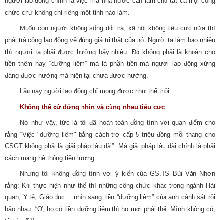
người lao động chính là việc mà nhà nước cần làm cho tất cả mọi công
chức chứ không chỉ riêng một tỉnh nào làm.
Muốn con người không sống dối trá, xã hội không tiêu cực nữa thì
phải trả công lao động về đúng giá trị thật của nó. Người ta làm bao nhiêu
thì người ta phải được hưởng bấy nhiêu. Đó không phải là khoản cho
tiền thêm hay “dưỡng liêm” mà là phần tiền mà người lao động xứng
đáng được hưởng mà hiện tại chưa được hưởng.
Lâu nay người lao động chỉ mong được như thế thôi.
Không thể cứ đứng nhìn và cùng nhau tiêu cực
Nói như vậy, tức là tôi đã hoàn toàn đồng tình với quan điểm cho
rằng “Việc "dưỡng liêm" bằng cách trợ cấp 5 triệu đồng mỗi tháng cho
CSGT không phải là giải pháp lâu dài”. Mà giải pháp lâu dài chính là phải
cách mạng hệ thống tiền lương.
Nhưng tôi không đồng tình với ý kiến của GS.TS Bùi Văn Nhơn
rằng: Khi thực hiện như thế thì những công chức khác trong ngành Hải
quan, Y tế, Giáo dục… nhìn sang tiền “dưỡng liêm” của anh cảnh sát rồi
bảo nhau: “Ơ, họ có tiền dưỡng liêm thì họ mới phải thế. Mình không có,