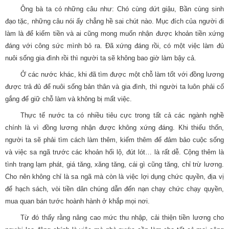
Ông bà ta có những câu như: Chó cùng dứt giậu, Bần cùng sinh
đạo tặc, những câu nói ấy chẳng hề sai chút nào. Mục đích của người đi
làm là để kiếm tiền và ai cũng mong muốn nhận được khoản tiền xứng
đáng với công sức mình bỏ ra. Đã xứng đáng rồi, có một việc làm đủ
nuôi sống gia đình rồi thì người ta sẽ không bao giờ làm bậy cả.
Ở các nước khác, khi đã tìm được một chỗ làm tốt với đồng lương
được trả đủ để nuôi sống bản thân và gia đình, thì người ta luôn phải cố
gắng để giữ chỗ làm và không bị mất việc.
Thực tế nước ta có nhiều tiêu cực trong tất cả các ngành nghề
chính là vì đồng lương nhận được không xứng đáng. Khi thiếu thốn,
người ta sẽ phải tìm cách làm thêm, kiếm thêm để đảm bảo cuộc sống
và việc sa ngã trước các khoản hối lộ, đút lót… là rất dễ. Cộng thêm là
tình trạng lạm phát, giá tăng, xăng tăng, cái gì cũng tăng, chỉ trừ lương.
Cho nên không chỉ là sa ngã mà còn là việc lợi dụng chức quyền, địa vị
để hạch sách, vòi tiền dân chúng dẫn đến nạn chạy chức chạy quyền,
mua quan bán tước hoành hành ở khắp mọi nơi.
Từ đó thấy rằng nâng cao mức thu nhập, cải thiện tiền lương cho