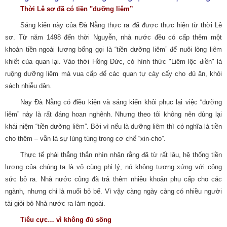
Thời Lê sơ đã có tiền "dưỡng liêm”
Sáng kiến này của Đà Nẵng thực ra đã được thực hiện từ thời Lê
sơ. Từ năm 1498 đến thời Nguyễn, nhà nước đều có cấp thêm một
khoản tiền ngoài lương bổng gọi là “tiền dưỡng liêm” để nuôi lòng liêm
khiết của quan lại. Vào thời Hồng Đức, có hình thức "Liêm lộc điền" là
ruộng dưỡng liêm mà vua cấp để các quan tự cày cấy cho đủ ăn, khỏi
sách nhiễu dân.
Nay Đà Nẵng có điều kiện và sáng kiến khôi phục lại việc “dưỡng
liêm” này là rất đáng hoan nghênh. Nhưng theo tôi không nên dùng lại
khái niệm “tiền dưỡng liêm”. Bởi vì nếu là dưỡng liêm thì có nghĩa là tiền
cho thêm – vẫn là sự lúng túng trong cơ chế “xin-cho”.
Thực tế phải thẳng thắn nhìn nhận rằng đã từ rất lâu, hệ thống tiền
lương của chúng ta là vô cùng phi lý, nó không tương xứng với công
sức bỏ ra. Nhà nước cũng đã trả thêm nhiều khoản phụ cấp cho các
ngành, nhưng chỉ là muối bỏ bể. Vì vậy càng ngày càng có nhiều người
tài giỏi bỏ Nhà nước ra làm ngoài.
Tiêu cực… vì không đủ sống