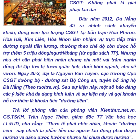
CSGT: Không phải là giải
pháp lâu dài
Đầu năm 2012, Đà Nẵng
đã ra chính sách khuyến
khích, động viên lực lượng CSGT tại bốn trạm Hòa Phước,
Hòa Hải, Kim Liên, Hòa Nhơn làm nhiệm vụ trực tiếp trên
đường ngoài tiền lương, thưởng theo chế độ còn được hỗ
trợ thêm 5 triệu đồng/người/tháng (từ ngân sách TP). Nhưng
nếu chỉ cần phát hiện nhận chung chi một vài trăm nghìn
đồng thì lập tức bị tước quân tịch, đuổi khỏi ngành, cho về
vườn. Ngày 20-3, đại tá Nguyễn Văn Tuyên, cục trưởng Cục
CSGT đường bộ - đường sắt Bộ Công an, tuyên bố ủng hộ
Đà Nẵng (Theo tuoitre.vn). Sau sự kiện này, một số báo đăng
các ý kiến khá đa dạng bình luận về sự kiện này và gọi khoản
hỗ trợ thêm là khoản tiền "dưỡng liêm”.
Trả lời phỏng vấn của phóng viên Kienthuc.net.vn,
GS.TSKH. Trần Ngọc Thêm, giám đốc TT Văn hóa học
LL&UD, cho rằng: “Thực tế phải nhìn nhận, khoản “dưỡng
liêm” này chính là phần tiền mà người lao động phải được
hưởng và đáng được hưởng nhưng lại chưa được hưởng”.