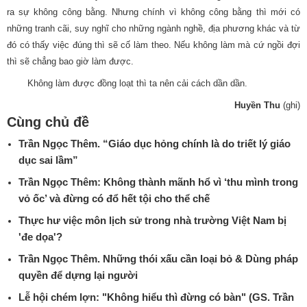
ra sự không công bằng. Nhưng chính vì không công bằng thì mới có
những tranh cãi, suy nghĩ cho những ngành nghề, địa phương khác và từ
đó có thấy việc đúng thì sẽ cố làm theo. Nếu không làm mà cứ ngồi đợi
thì sẽ chẳng bao giờ làm được.
Không làm được đồng loạt thì ta nên cải cách dần dần.
Huyền Thu
(ghi)
Cùng chủ đề
Trần Ngọc Thêm. “Giáo dục hỏng chính là do triết lý giáo
dục sai lầm”
Trần Ngọc Thêm: Không thành mãnh hổ vì ‘thu mình trong
vỏ ốc’ và đừng có đổ hết tội cho thể chế
Thực hư việc môn lịch sử trong nhà trường Việt Nam bị
'đe dọa'?
Trần Ngọc Thêm. Những thói xấu cần loại bỏ & Dùng pháp
quyền để dựng lại người
Lễ hội chém lợn: "Không hiểu thì đừng có bàn" (GS. Trần