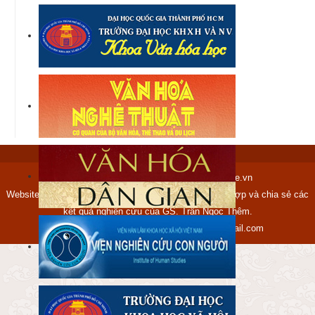
Copyright © 2012-2017 tranngocthem.name.vn
Website tranngocthem.name.vn được lập ra nhằm tập hợp và chia sẻ các
kết quả nghiên cứu của GS. Trần Ngọc Thêm.
Mọi ý kiến xin gửi về địa chỉ:
ngocthem@gmail.com