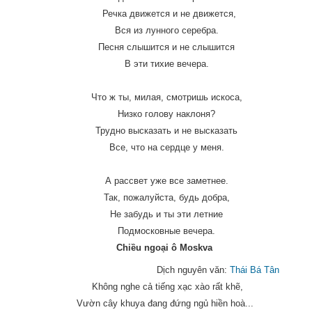
Речка движется и не движется,
Вся из лунного серебра.
Песня слышится и не слышится
В эти тихие вечера.
Что ж ты, милая, смотришь искоса,
Низко голову наклоня?
Трудно высказать и не высказать
Все, что на сердце у меня.
А рассвет уже все заметнее.
Так, пожалуйста, будь добра,
Не забудь и ты эти летние
Подмосковные вечера.
Chiều ngoại ô Moskva
Dịch nguyên văn:
Thái Bá Tân
Không nghe cả tiếng xạc xào rất khẽ,
Vườn cây khuya đang đứng ngủ hiền hoà...