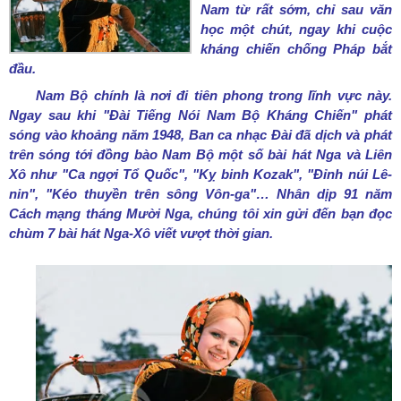
Nam từ rất sớm, chỉ sau văn
học một chút, ngay khi cuộc
kháng chiến chống Pháp bắt
đầu.
Nam Bộ chính là nơi đi tiên phong trong lĩnh vực này.
Ngay sau khi "Đài Tiếng Nói Nam Bộ Kháng Chiến" phát
sóng vào khoảng năm 1948, Ban ca nhạc Đài đã dịch và phát
trên sóng tới đồng bào Nam Bộ một số bài hát Nga và Liên
Xô như "Ca ngợi Tổ Quốc", "Kỵ binh Kozak", "Đỉnh núi Lê-
nin", "Kéo thuyền trên sông Vôn-ga"… Nhân dịp 91 năm
Cách mạng tháng Mười Nga, chúng tôi xin gửi đến bạn đọc
chùm 7 bài hát Nga-Xô viết vượt thời gian.