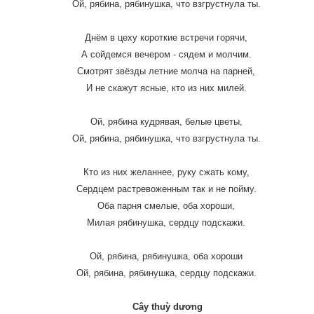
Ой, рябина, рябинушка, что взгрустнула ты.
Днём в цеху короткие встречи горячи,
А сойдемся вечером - сядем и молчим.
Смотрят звёзды летние молча на парней,
И не скажут ясные, кто из них милей.
Ой, рябина кудрявая, белые цветы,
Ой, рябина, рябинушка, что взгрустнула ты.
Кто из них желаннее, руку сжать кому,
Сердцем растревоженным так и не пойму.
Оба парня смелые, оба хороши,
Милая рябинушка, сердцу подскажи.
Ой, рябина, рябинушка, оба хороши
Ой, рябина, рябинушка, сердцу подскажи.
Cây thuỳ dương