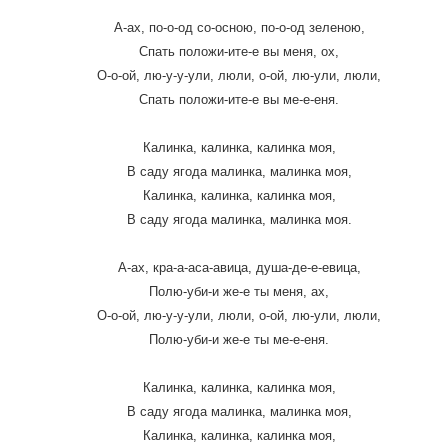
А-ах, по-о-од со-осною, по-о-од зеленою,
Спать положи-ите-е вы меня, ох,
О-о-ой, лю-у-у-ули, люли, о-ой, лю-ули, люли,
Спать положи-ите-е вы ме-е-еня.
Калинка, калинка, калинка моя,
В саду ягода малинка, малинка моя,
Калинка, калинка, калинка моя,
В саду ягода малинка, малинка моя.
А-ах, кра-а-аса-авица, душа-де-е-евица,
Полю-уби-и же-е ты меня, ах,
О-о-ой, лю-у-у-ули, люли, о-ой, лю-ули, люли,
Полю-уби-и же-е ты ме-е-еня.
Калинка, калинка, калинка моя,
В саду ягода малинка, малинка моя,
Калинка, калинка, калинка моя,