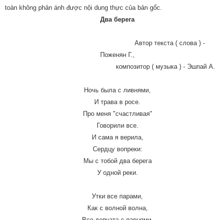
toàn không phản ánh được nội dung thực của bản gốc.
Два берега
Автор текста ( слова ) -
Поженян Г.,
композитор ( музыка ) - Эшпай А.
Ночь была с ливнями,
И трава в росе.
Про меня "счастливая"
Говорили все.
И сама я верила,
Сердцу вопреки:
Мы с тобой два берега
У одной реки.
Утки все парами,
Как с волной волна,
Все девчата с парнями,