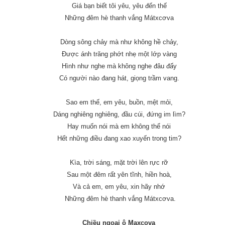
Giá bạn biết tôi yêu, yêu đến thế
Những đêm hè thanh vắng Mátxcơva
Dòng sông chảy mà như không hề chảy,
Được ánh trăng phớt nhẹ một lớp vàng
Hình như nghe mà không nghe đâu đấy
Có người nào đang hát, giọng trầm vang.
Sao em thế, em yêu, buồn, mệt mỏi,
Dáng nghiêng nghiêng, đầu cúi, đứng im lìm?
Hay muốn nói mà em không thể nói
Hết những điều đang xao xuyến trong tim?
Kìa, trời sáng, mặt trời lên rực rỡ
Sau một đêm rất yên tĩnh, hiền hoà,
Và cả em, em yêu, xin hãy nhớ
Những đêm hè thanh vắng Mátxcơva.
Chiều ngoại ô Maxcova