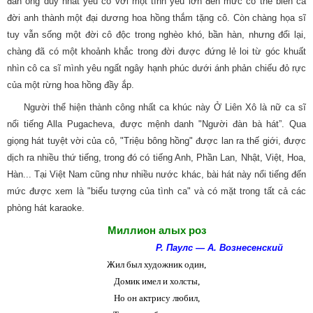
đàn ông duy nhất yêu cô với một tình yêu lớn đến mức có thể biến cả
đời anh thành một đại dương hoa hồng thắm tặng cô. Còn chàng họa sĩ
tuy vẫn sống một đời cô độc trong nghèo khó, bần hàn, nhưng đổi lại,
chàng đã có một khoảnh khắc trong đời được đứng lẻ loi từ góc khuất
nhìn cô ca sĩ mình yêu ngất ngây hạnh phúc dưới ánh phản chiếu đỏ rực
của một rừng hoa hồng đầy ắp.
Người thể hiện thành công nhất ca khúc này Ở Liên Xô là nữ ca sĩ
nổi tiếng Alla Pugacheva, được mệnh danh "Người đàn bà hát”. Qua
giọng hát tuyệt vời của cô, "Triệu bông hồng" được lan ra thế giới, được
dịch ra nhiều thứ tiếng, trong đó có tiếng Anh, Phần Lan, Nhật, Việt, Hoa,
Hàn... Tại Việt Nam cũng như nhiều nước khác, bài hát này nổi tiếng đến
mức được xem là "biểu tượng của tình ca" và có mặt trong tất cả các
phòng hát karaoke.
Миллион алых роз
Р. Паулс — А. Вознесенский
Жил был художник один,
Домик имел и холсты,
Но он актрису любил,