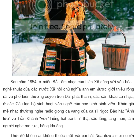
Sau năm 1954, ở miền Bắc âm nhạc của Liên Xô cùng với văn hóa -
nghệ thuật của các nước Xã hội chủ nghĩa anh em được giới thiệu rộng
rãi và phổ biến thường xuyên trên Đài phát thanh, các sân khấu ca nhạc,
ở các Câu lạc bộ sinh hoạt văn nghệ của học sinh sinh viên. Khán giả
mê nhạc thường nghe radio giọng ca vàng của ca sĩ Ngọc Bảo hát "Ánh
lửa" và Trần Khánh "với "Tiếng hát trái tim" thật sâu lắng, lãng mạn, làm
người nghe rạo rực, bâng khuâng.
Thời đó không ai không thuộc một vài bài hát Nga được mọi người