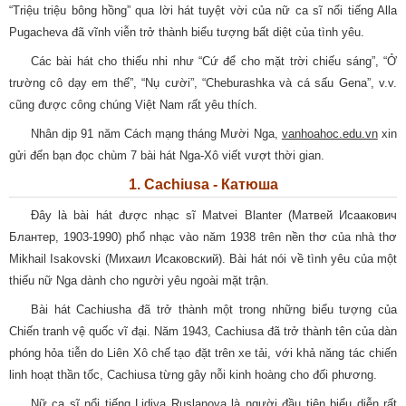
“Triệu triệu bông hồng” qua lời hát tuyệt vời của nữ ca sĩ nổi tiếng Alla
Pugacheva đã vĩnh viễn trở thành biểu tượng bất diệt của tình yêu.
Các bài hát cho thiếu nhi như “Cứ để cho mặt trời chiếu sáng”, “Ở
trường cô dạy em thế”, “Nụ cười”, “Cheburashka và cá sấu Gena”, v.v.
cũng được công chúng Việt Nam rất yêu thích.
Nhân dịp 91 năm Cách mạng tháng Mười Nga,
vanhoahoc.edu.vn
xin
gửi đến bạn đọc chùm 7 bài hát Nga-Xô viết vượt thời gian.
1. Cachiusa - Катюша
Đây là bài hát được nhạc sĩ Matvei Blanter (Матвей Исаакович
Блантер, 1903-1990) phổ nhạc vào năm 1938 trên nền thơ của nhà thơ
Mikhail Isakovski (Михаил Исаковский). Bài hát nói về tình yêu của một
thiếu nữ Nga dành cho người yêu ngoài mặt trận.
Bài hát Cachiusha đã trở thành một trong những biểu tượng của
Chiến tranh vệ quốc vĩ đại. Năm 1943, Cachiusa đã trở thành tên của dàn
phóng hỏa tiễn do Liên Xô chế tạo đặt trên xe tải, với khả năng tác chiến
linh hoạt thần tốc, Cachiusa từng gây nỗi kinh hoàng cho đối phương.
Nữ ca sĩ nổi tiếng Lidiya Ruslanova là người đầu tiên biểu diễn rất