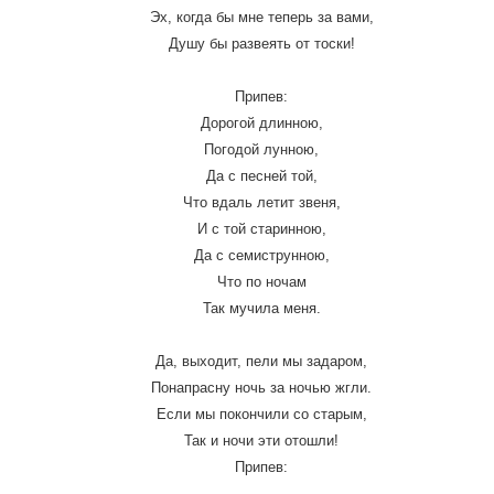
Эх, когда бы мне теперь за вами,
Душу бы развеять от тоски!
Припев:
Дорогой длинною,
Погодой лунною,
Да с песней той,
Что вдаль летит звеня,
И с той старинною,
Да с семиструнною,
Что по ночам
Так мучила меня.
Да, выходит, пели мы задаром,
Понапрасну ночь за ночью жгли.
Если мы покончили со старым,
Так и ночи эти отошли!
Припев: