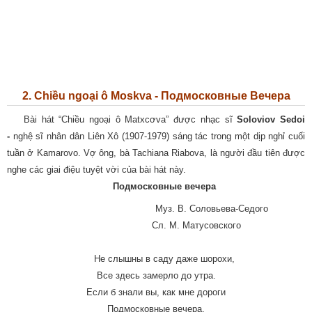
2. Chiều ngoại ô Moskva - Подмосковные Вечера
Bài hát “Chiều ngoại ô Matxcơva” được nhạc sĩ
Soloviov Sedoi
-
nghệ sĩ nhân dân Liên Xô (1907-1979) sáng tác trong một dịp nghỉ cuối
tuần ở Kamarovo. Vợ ông, bà Tachiana Riabova, là người đầu tiên được
nghe các giai điệu tuyệt vời của bài hát này.
Подмосковные вечера
Муз. В. Соловьева-Седого
Сл. М. Матусовского
Не слышны в саду даже шорохи,
Все здесь замерло до утра.
Если б знали вы, как мне дороги
Подмосковные вечера.