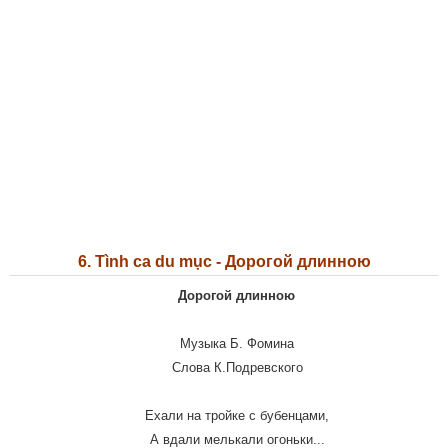
6. Tình ca du mục - Дорогой длинною
Дорогой длинною
Музыка Б. Фомина
Слова К.Подревского
Ехали на тройке с бубенцами,
А вдали мелькали огоньки...