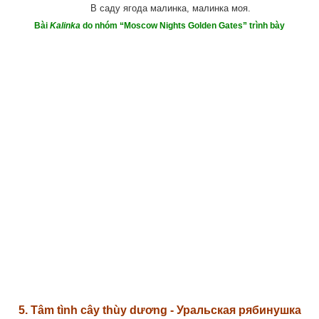
В саду ягода малинка, малинка моя.
Bài
Kalinka
do nhóm “Moscow Nights Golden Gates” trình bày
5. Tâm tình cây thùy dương - Уральская рябинушка