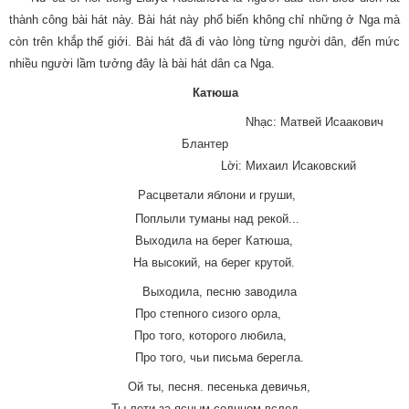
thành công bài hát này. Bài hát này phổ biến không chỉ những ở Nga mà
còn trên khắp thế giới. Bài hát đã đi vào lòng từng người dân, đến mức
nhiều người lầm tưởng đây là bài hát dân ca Nga.
Катюша
Nhạc: Матвей Исаакович
Блантер
Lời
:
Михаил Исаковский
Расцветали яблони и груши,
Поплыли туманы над рекой...
Выходила на берег Катюша,
На высокий, на берег крутой.
Выходила, песню заводила
Про степного сизого орла,
Про того, которого любила,
Про того, чьи письма берегла.
Ой ты, песня. песенька девичья,
Ты лети за ясным солнцем вслед