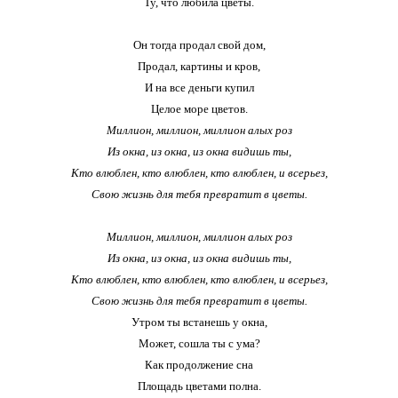
Ту, что любила цветы.
Он тогда продал свой дом,
Продал, картины и кров,
И на все деньги купил
Целое море цветов.
Миллион, миллион, миллион алых роз
Из окна, из окна, из окна видишь ты,
Кто влюблен, кто влюблен, кто влюблен, и всерьез,
Свою жизнь для тебя превратит в цветы.
Миллион, миллион, миллион алых роз
Из окна, из окна, из окна видишь ты,
Кто влюблен, кто влюблен, кто влюблен, и всерьез,
Свою жизнь для тебя превратит в цветы.
Утром ты встанешь у окна,
Может, сошла ты с ума?
Как продолжение сна
Площадь цветами полна.