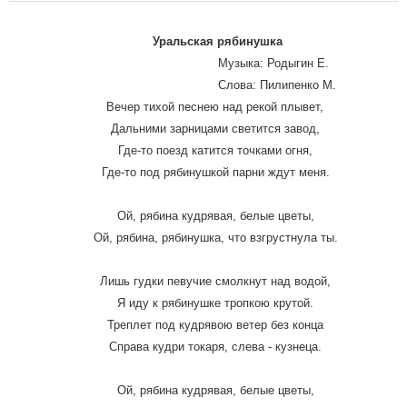
Уральская рябинушка
Музыка: Родыгин Е.
Слова: Пилипенко М.
Вечер тихой песнею над рекой плывет,
Дальними зарницами светится завод,
Где-то поезд катится точками огня,
Где-то под рябинушкой парни ждут меня.
Ой, рябина кудрявая, белые цветы,
Ой, рябина, рябинушка, что взгрустнула ты.
Лишь гудки певучие смолкнут над водой,
Я иду к рябинушке тропкою крутой.
Треплет под кудрявою ветер без конца
Справа кудри токаря, слева - кузнеца.
Ой, рябина кудрявая, белые цветы,