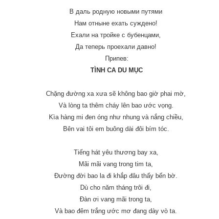
В даль родную новыми путями
Нам отныне ехать суждено!
Ехали на тройке с бубенцами,
Да теперь проехали давно!
Припев:
TÌNH CA DU MỤC
Chặng đường xa xưa sẽ không bao giờ phai mờ,
Và lòng ta thêm cháy lên bao ước vọng.
Kìa hàng mi đen óng như nhung và nắng chiều,
Bên vai tôi em buông dài đôi bím tóc.
Tiếng hát yêu thương bay xa,
Mãi mãi vang trong tim ta,
Đường đời bao la đi khắp đâu thấy bến bờ.
Dù cho năm tháng trôi đi,
Đàn ơi vang mãi trong ta,
Và bao đêm trắng ước mơ đang dày vò ta.