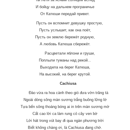
И бойцу на дальнем програничье
От Катюши передай привет.
Пусть он вспомнит девушку простую,
Пусть услышит, как она поёт,
Пусть он землю бережёт родную,
А любовь Катюша сбережёт.
Расцветали яблони и груши,
Поплыли туманы над рекой...
Выходила на берег Катюша,
На высокий, на берег крутой.
Cachiusa
Đào vừa ra hoa cành theo gió đưa vờn trăng tà
Ngoài dòng sông màn sương trắng buông lững lờ
Tựa bến sông thoáng bóng ai in trên màn sương mờ
Cất cao lời ca làm rung cỏ cây ven bờ
Lời hát trong vút bay đi qua ngàn phương trời
Biết không chàng ơi, là Cachiusa đang chờ.