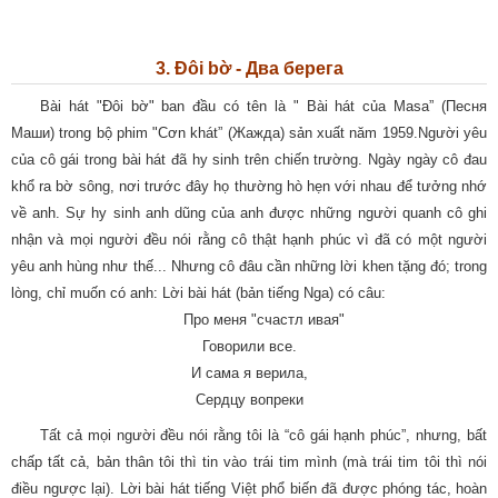
3. Đôi bờ - Два берега
Bài hát "Đôi bờ" ban đầu có tên là " Bài hát của Masa” (Песня
Маши) trong bộ phim "Cơn khát” (Жажда) sản xuất năm 1959.Người yêu
của cô gái trong bài hát đã hy sinh trên chiến trường. Ngày ngày cô đau
khổ ra bờ sông, nơi trước đây họ thường hò hẹn với nhau để tưởng nhớ
về anh. Sự hy sinh anh dũng của anh được những người quanh cô ghi
nhận và mọi người đều nói rằng cô thật hạnh phúc vì đã có một người
yêu anh hùng như thế... Nhưng cô đâu cần những lời khen tặng đó; trong
lòng, chỉ muốn có anh: Lời bài hát (bản tiếng Nga) có câu:
Про меня "счастл ивая"
Говорили все.
И сама я верила,
Сердцу вопреки
Tất cả mọi người đều nói rằng tôi là “cô gái hạnh phúc”, nhưng, bất
chấp tất cả, bản thân tôi thì tin vào trái tim mình (mà trái tim tôi thì nói
điều ngược lại). Lời bài hát tiếng Việt phổ biến đã được phóng tác, hoàn