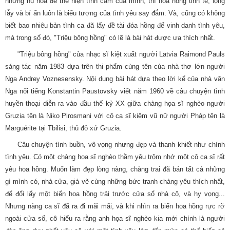
những nụ hoa để thể hiện tình cảm của mình, thì hoa hồng tinh tế, lộng
lẫy và bí ẩn luôn là biểu tượng của tình yêu say đắm. Và, cũng có không
biết bao nhiêu bản tình ca đã lấy đề tài đóa hồng để vinh danh tình yêu,
mà trong số đó, "Triệu bông hồng" có lẽ là bài hát được ưa thích nhất.
"Triệu bông hồng" của nhạc sĩ kiệt xuất người Latvia Raimond Pauls
sáng tác năm 1983 dựa trên thi phẩm cùng tên của nhà thơ lớn người
Nga Andrey Voznesensky. Nội dung bài hát dựa theo lời kể của nhà văn
Nga nổi tiếng Konstantin Paustovsky viết năm 1960 về câu chuyện tình
huyền thoại diễn ra vào đầu thế kỷ XX giữa chàng họa sĩ nghèo người
Gruzia tên là Niko Pirosmani với cô ca sĩ kiêm vũ nữ người Pháp tên là
Marguérite tại Tbilisi, thủ đô xứ Gruzia.
Câu chuyện tình buồn, vô vọng nhưng đẹp và thanh khiết như chính
tình yêu. Có một chàng họa sĩ nghèo thầm yêu trộm nhớ một cô ca sĩ rất
yêu hoa hồng. Muốn làm đẹp lòng nàng, chàng trai đã bán tất cả những
gì mình có, nhà cửa, giá vẽ cùng những bức tranh chàng yêu thích nhất,
để đổi lấy một biển hoa hồng trải trước cửa sổ nhà cô, và hy vọng...
Nhưng nàng ca sĩ đã ra đi mãi mãi, và khi nhìn ra biển hoa hồng rực rỡ
ngoài cửa sổ, cô hiểu ra rằng anh họa sĩ nghèo kia mới chính là người