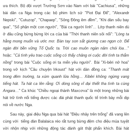
ưa thích. Bộ đội vượt Trường Sơn vào Nam với bài "Cachiusa", những
bài dân ca Nga trong các bộ phim lịch sử "Piot Đại Đế", "Alexandr
Nepski", "Cutuzop", "Chapaep", "Sông Đông êm đềm", "Khi đàn sếu bay
qua", "Số phận một con người", "Bài ca người lính"... Lớp thanh niên dù
ở đâu cũng bừng bừng lời ca của bài "Thời thanh niên sôi nổi": "
Lòng ta
hằng mong muốn và ước mơ. Bàn tay son sắt giương cao ngọn cờ. Để
ngàn đời bền vững Tổ Quốc ta. Trời cao muôn ngàn năm chói lòa
…"
hoặc: "
Cả tình yêu trao cuộc sống có thấy chăng ơi cuộc đời tình ta thắm
nồng
" trong bài "Cuộc sống ơi ta mến yêu người". Bài "Xi-bêri nở hoa"
trong vở kịch "Câu chuyện Irkoust" hát với dàn đồng ca: "
Thanh mát
trong đêm trường, ta xúm quanh lửa hồng… Xibêri không ngừng vang
tiếng hát. Ta hát ca lên rằng: Ơi dòng sông vĩ đại thiết tha tình ta cùng
Angara
…" Ca khúc "Chiều ngoại thành Maxcơva" là một trong những bài
hát trữ tình nổi tiếng được các đài phát thanh quốc tế trình bày mỗi dịp
nói về nước Nga.
Sau này, giai điệu Nga qua bài hát "Điệu nhảy trên trống" đã vang lên
cùng với tiếng đàn Balalaica réo rắt tưng bừng đệm cho điệu múa tuyệt
vời nhộn nhịp với những động tác đánh gót thật phấn khích. Bài hát