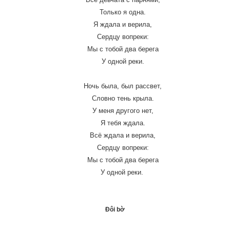
Только я одна.
Я ждала и верила,
Сердцу вопреки:
Мы с тобой два берега
У одной реки.
Ночь была, был рассвет,
Словно тень крыла.
У меня другого нет,
Я тебя ждала.
Всё ждала и верила,
Сердцу вопреки:
Мы с тобой два берега
У одной реки.
Đôi bờ