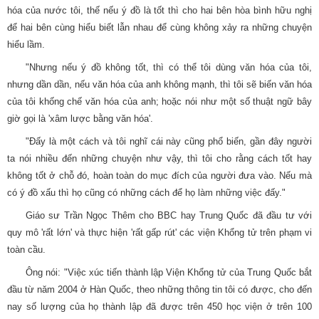
hóa của nước tôi, thế nếu ý đồ là tốt thì cho hai bên hòa bình hữu nghị
để hai bên cùng hiểu biết lẫn nhau để cùng không xảy ra những chuyện
hiểu lầm.
"Nhưng nếu ý đồ không tốt, thì có thể tôi dùng văn hóa của tôi,
nhưng dần dần, nếu văn hóa của anh không mạnh, thì tôi sẽ biến văn hóa
của tôi khống chế văn hóa của anh; hoặc nói như một số thuật ngữ bây
giờ gọi là 'xâm lược bằng văn hóa'.
"Đấy là một cách và tôi nghĩ cái này cũng phổ biến, gần đây người
ta nói nhiều đến những chuyện như vậy, thì tôi cho rằng cách tốt hay
không tốt ở chỗ đó, hoàn toàn do mục đích của người đưa vào. Nếu mà
có ý đồ xấu thì họ cũng có những cách để họ làm những việc đấy."
Giáo sư Trần Ngọc Thêm cho BBC hay Trung Quốc đã đầu tư với
quy mô 'rất lớn' và thực hiện 'rất gấp rút' các viện Khổng tử trên phạm vi
toàn cầu.
Ông nói: "Việc xúc tiến thành lập Viện Khổng tử của Trung Quốc bắt
đầu từ năm 2004 ở Hàn Quốc, theo những thông tin tôi có được, cho đến
nay số lượng của họ thành lập đã được trên 450 học viện ở trên 100