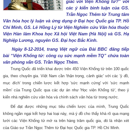
giác với Viện Khổng tử?” với
các ý kiến bình luận của GS.
Trần Ngọc Thêm từ Trung tâm
Văn hóa học lý luận và ứng dụng ở Đại học Quốc gia TP. Hồ
Chí Minh, GS. Lê Hồng Lý từ Viện Nghiên cứu Văn hóa thuộc
Viện Hàn lâm Khoa học Xã hội Việt Nam (Hà Nội) và GS. Hạ
Nghiệp Lương, nguyên GS. Đại học Bắc Kinh.
Ngày 8-12-2014, trang Việt ngữ của Đài BBC đăng tiếp
bài “Viện Khổng tử: công cụ sức mạnh mềm TQ” chứa toàn
văn phỏng vấn GS. Trần Ngọc Thêm.
Trung Quốc đã triển khai được trên 450 Viện Khổng tử trên 100 quốc
gia, theo chuyên gia. Việt Nam cần 'thận trọng, cảnh giác' với các 'ý đồ,
mục đích' trong chiến lược kết hợp 'sức mạnh cứng' với 'sức mạnh
mềm' của Trung Quốc qua các dự án như 'Học viện Khổng tử', theo ý
kiến nhà nghiên cứu văn hóa và chính sách văn hóa từ trong nước.
Để đạt được những mục tiêu chiến lược của mình, Trung Quốc
không ngần ngại kết hợp hai loại này, mà ý đồ cho thấy khá rõ qua mạng
lưới các Viện Khổng tử mở ra trên hàng trăm quốc gia, đó là nhận xét
của Giáo sư Trần Ngọc Thêm từ Đại học Quốc gia TP. Hồ Chí Minh.