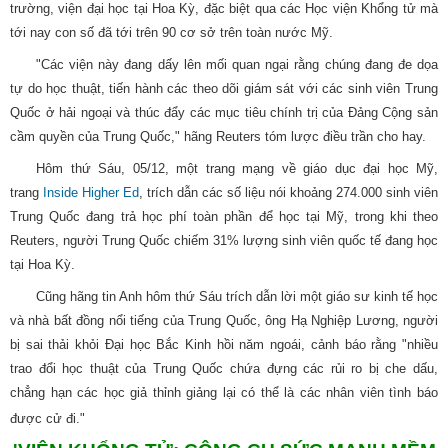
trường, viện đại học tại Hoa Kỳ, đặc biệt qua các Học viện Khổng tử mà
tới nay con số đã tới trên 90 cơ sở trên toàn nước Mỹ.
"Các viện này đang dấy lên mối quan ngại rằng chúng đang đe dọa
tự do học thuật, tiến hành các theo dõi giám sát với các sinh viên Trung
Quốc ở hải ngoại và thúc đẩy các mục tiêu chính trị của Đảng Cộng sản
cầm quyền của Trung Quốc," hãng Reuters tóm lược điều trần cho hay.
Hôm thứ Sáu, 05/12, một trang mạng về giáo dục đại học Mỹ,
trang
Inside Higher Ed
, trích dẫn các số liệu nói khoảng 274.000 sinh viên
Trung Quốc đang trả học phí toàn phần để học tại Mỹ, trong khi theo
Reuters, người Trung Quốc chiếm 31% lượng sinh viên quốc tế đang học
tại Hoa Kỳ.
Cũng hãng tin Anh hôm thứ Sáu trích dẫn lời một giáo sư kinh tế học
và nhà bất đồng nổi tiếng của Trung Quốc, ông Hạ Nghiệp Lương, người
bị sai thải khỏi Đại học Bắc Kinh hồi năm ngoái, cảnh báo rằng "nhiều
trao đổi học thuật của Trung Quốc chứa đựng các rủi ro bị che dấu,
chẳng hạn các học giả thỉnh giảng lại có thể là các nhân viên tình báo
được cử đi."