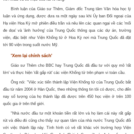
Bình luận của Giáo sư Thêm, Giám đốc Trung tâm Văn hóa học lý
luận và ứng dụng, được đưa ra một ngày sau khi Ủy ban Đối ngoại của
Hạ viện Hoa Kỳ mở phiên điều trần và nêu lên các quan ngại về các 'mối
đe dọa' và 'ảnh hưởng' của Trung Quốc thông qua các dự án, trường
viện, đặc biệt như Viện Khổng tử ở Hoa Kỳ nơi mà Trung Quốc đã đặt
tới 90 viện trong suốt nước Mỹ.
'Xem lại chính sách'
Giáo sư Thêm cho BBC hay Trung Quốc đã đầu tư với quy mô 'rất
lớn' và thực hiện 'rất gấp rút' các viện Khổng tử trên phạm vi toàn cầu.
Ông nói: "Việc xúc tiến thành lập Viện Khổng tử của Trung Quốc bắt
đầu từ năm 2004 ở Hàn Quốc, theo những thông tin tôi có được, cho đến
nay số lượng của họ thành lập đã được trên 450 học viện ở trên 100
quốc gia ở trên thế giới.
"Nhà nước đầu tư một khoản tiền rất lớn và họ làm cái này rất gấp
rút và điều đó cũng cho thấy sự quan tâm của nhà nước Trung Quốc đối
với việc thành lập này. Tình hình có vẻ rất khác với trường hợp Viện