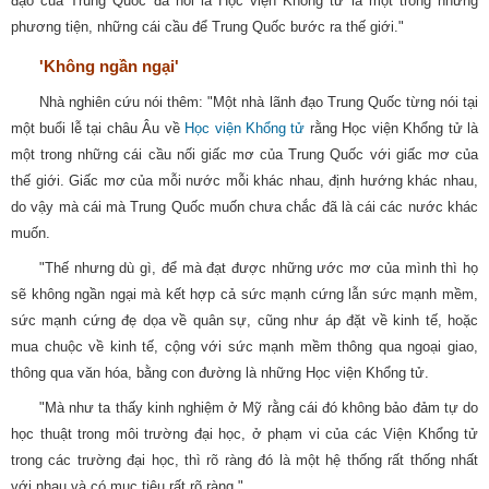
đạo của Trung Quốc đã nói là Học viện Khổng tử là một trong những
phương tiện, những cái cầu để Trung Quốc bước ra thế giới."
'Không ngần ngại'
Nhà nghiên cứu nói thêm: "Một nhà lãnh đạo Trung Quốc từng nói tại
một buổi lễ tại châu Âu về
Học viện Khổng tử
rằng Học viện Khổng tử là
một trong những cái cầu nối giấc mơ của Trung Quốc với giấc mơ của
thế giới. Giấc mơ của mỗi nước mỗi khác nhau, định hướng khác nhau,
do vậy mà cái mà Trung Quốc muốn chưa chắc đã là cái các nước khác
muốn.
"Thế nhưng dù gì, để mà đạt được những ước mơ của mình thì họ
sẽ không ngần ngại mà kết hợp cả sức mạnh cứng lẫn sức mạnh mềm,
sức mạnh cứng đẹ dọa về quân sự, cũng như áp đặt về kinh tế, hoặc
mua chuộc về kinh tế, cộng với sức mạnh mềm thông qua ngoại giao,
thông qua văn hóa, bằng con đường là những Học viện Khổng tử.
"Mà như ta thấy kinh nghiệm ở Mỹ rằng cái đó không bảo đảm tự do
học thuật trong môi trường đại học, ở phạm vi của các Viện Khổng tử
trong các trường đại học, thì rõ ràng đó là một hệ thống rất thống nhất
với nhau và có mục tiêu rất rõ ràng."