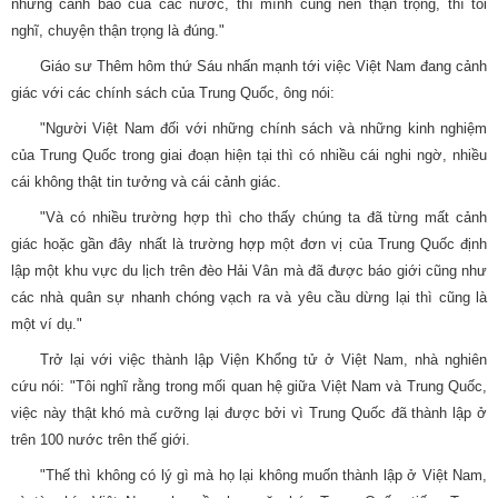
những cảnh báo của các nước, thì mình cũng nên thận trọng, thì tôi
nghĩ, chuyện thận trọng là đúng."
Giáo sư Thêm hôm thứ Sáu nhấn mạnh tới việc Việt Nam đang cảnh
giác với các chính sách của Trung Quốc, ông nói:
"Người Việt Nam đối với những chính sách và những kinh nghiệm
của Trung Quốc trong giai đoạn hiện tại thì có nhiều cái nghi ngờ, nhiều
cái không thật tin tưởng và cái cảnh giác.
"Và có nhiều trường hợp thì cho thấy chúng ta đã từng mất cảnh
giác hoặc gần đây nhất là trường hợp một đơn vị của Trung Quốc định
lập một khu vực du lịch trên đèo Hải Vân mà đã được báo giới cũng như
các nhà quân sự nhanh chóng vạch ra và yêu cầu dừng lại thì cũng là
một ví dụ."
Trở lại với việc thành lập Viện Khổng tử ở Việt Nam, nhà nghiên
cứu nói: "Tôi nghĩ rằng trong mối quan hệ giữa Việt Nam và Trung Quốc,
việc này thật khó mà cưỡng lại được bởi vì Trung Quốc đã thành lập ở
trên 100 nước trên thế giới.
"Thế thì không có lý gì mà họ lại không muốn thành lập ở Việt Nam,