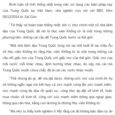
Bình luận về tính thống nhất trong việc sử dụng các biện pháp này
của Trung Quốc tại Việt Nam, nhà nghiên cứu nói với BBC hôm
05/12/2014 từ Sài Gòn:
"Tôi thấy nó hoàn toàn thống nhất, bởi vì như chính một số nhà lãnh
đạo của Trung Quốc đã nói là Học viện Khổng tử là một trong những
phương tiện, những cái cầu để Trung Quốc bước ra thế giới.
"Một nhà lãnh đạo Trung Quốc từng nói tại một buổi lễ tại châu Âu
về Học viện Khổng tử rằng Học viện Khổng tử là một trong những cái
cầu nối giấc mơ của Trung Quốc với giấc mơ của thế giới. Giấc mơ của
mỗi nước mỗi khác nhau, định hướng khác nhau, do vậy mà cái mà
Trung Quốc muốn chưa chắc đã là cái các nước khác muốn.
"Thế nhưng dù gì, để mà đạt được những ước mơ của mình thì họ
sẽ không ngần ngại mà kết hợp cả sức mạnh cứng lẫn sức mạnh mềm,
sức mạnh cứng đẹ dọa về quân sự, cũng như áp đặt về kinh tế, hoặc
mua chuộc về kinh tế, cộng với sức mạnh mềm thông qua ngoại giao,
thông qua văn hóa, bằng con đường là những Học viện Khổng tử.
"Mà như ta thấy kinh nghiệm ở Mỹ rằng cái đó không bảo đảm tự do