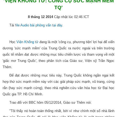
'VIỆN KHỔNG TỬ: CÔNG CỤ SỨC MẠNH MỀM
TQ'
8 tháng 12 2014
Cập nhật lúc 02:46 ICT
Tải
file Audio bài phỏng vấn tại đây
.
Học
Viện Khổng tử
đang là một 'công cụ, phương tiện' lợi hại để xiển
dương 'sức mạnh mềm' của Trung Quốc ra nước ngoài và trên trường
quốc tế nhằm đạt được những mục tiêu chiến lược và tham vọng về một
'giấc mơ Trung Quốc', theo phân tích của Giáo sư, Viện sỹ Trần Ngọc
Thêm.
Để đạt được những mục tiêu này, Trung Quốc không ngần ngại kết
hợp thứ sức mạnh mềm này với các giải pháp sức mạnh, vũ trang, cứng
rắn (hay sức mạnh cứng), theo nhà nghiên cứu văn hóa học từ Đại học
Quốc gia TP. Hồ Chí Minh.
Trao đổi với BBC hôm 05/12/2014, Giáo sư Thêm nói:
"Tôi thấy nó hoàn toàn thống nhất, bởi vì như chính một số nhà lãnh