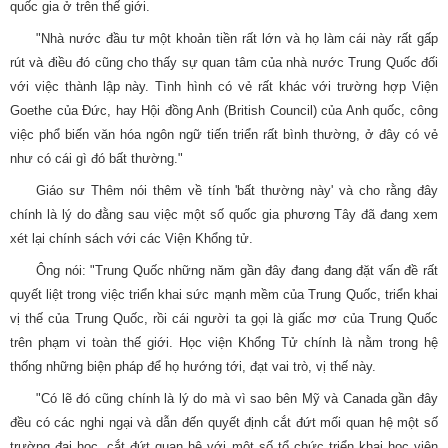
quốc gia ở trên thế giới.
"Nhà nước đầu tư một khoản tiền rất lớn và họ làm cái này rất gấp
rút và điều đó cũng cho thấy sự quan tâm của nhà nước Trung Quốc đối
với việc thành lập này. Tình hình có vẻ rất khác với trường hợp Viện
Goethe của Đức, hay Hội đồng Anh (British Council) của Anh quốc, công
việc phổ biến văn hóa ngôn ngữ tiến triển rất bình thường, ở đây có vẻ
như có cái gì đó bất thường."
Giáo sư Thêm nói thêm về tính 'bất thường này' và cho rằng đây
chính là lý do đằng sau việc một số quốc gia phương Tây đã đang xem
xét lại chính sách với các Viện Khổng tử.
Ông nói: "Trung Quốc những năm gần đây đang đang đặt vấn đề rất
quyết liệt trong việc triển khai sức mạnh mềm của Trung Quốc, triển khai
vị thế của Trung Quốc, rồi cái người ta gọi là giấc mơ của Trung Quốc
trên phạm vi toàn thế giới. Học viện Khổng Tử chính là nằm trong hệ
thống những biện pháp để họ hướng tới, đạt vai trò, vị thế này.
"Có lẽ đó cũng chính là lý do mà vì sao bên Mỹ và Canada gần đây
đều có các nghi ngại và dẫn đến quyết định cắt đứt mối quan hệ một số
trường đại học, cắt đứt quan hệ với một số tổ chức triển khai học viện