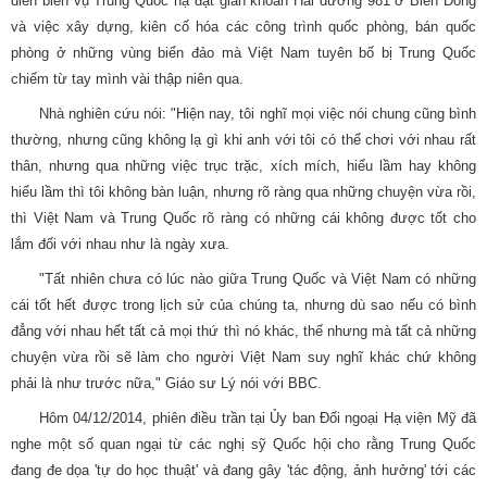
diễn biến vụ Trung Quốc hạ đặt giàn khoan Hải dương 981 ở Biển Đông
và việc xây dựng, kiên cố hóa các công trình quốc phòng, bán quốc
phòng ở những vùng biển đảo mà Việt Nam tuyên bố bị Trung Quốc
chiếm từ tay mình vài thập niên qua.
Nhà nghiên cứu nói: "Hiện nay, tôi nghĩ mọi việc nói chung cũng bình
thường, nhưng cũng không lạ gì khi anh với tôi có thể chơi với nhau rất
thân, nhưng qua những việc trục trặc, xích mích, hiểu lầm hay không
hiểu lầm thì tôi không bàn luận, nhưng rõ ràng qua những chuyện vừa rồi,
thì Việt Nam và Trung Quốc rõ ràng có những cái không được tốt cho
lắm đối với nhau như là ngày xưa.
"Tất nhiên chưa có lúc nào giữa Trung Quốc và Việt Nam có những
cái tốt hết được trong lịch sử của chúng ta, nhưng dù sao nếu có bình
đẳng với nhau hết tất cả mọi thứ thì nó khác, thế nhưng mà tất cả những
chuyện vừa rồi sẽ làm cho người Việt Nam suy nghĩ khác chứ không
phải là như trước nữa," Giáo sư Lý nói với BBC.
Hôm 04/12/2014, phiên điều trần tại Ủy ban Đối ngoại Hạ viện Mỹ đã
nghe một số quan ngại từ các nghị sỹ Quốc hội cho rằng Trung Quốc
đang đe dọa 'tự do học thuật' và đang gây 'tác động, ảnh hưởng' tới các