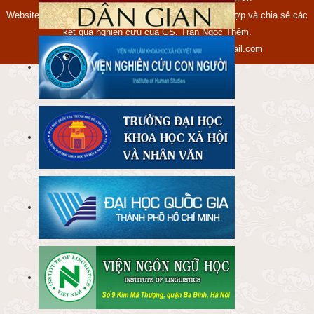
Website tranngocthem.name.vn được lập ra nhằm tập hợp và chia sẻ các
kết quả nghiên cứu của GS. Trần Ngọc Thêm.
Mọi ý kiến xin gửi về địa chỉ:
ngocthem@gmail.com