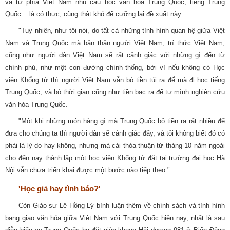
và từ phía Việt Nam nhu cầu học văn hóa Trung Quốc, tiếng Trung
Quốc... là có thực, cũng thật khó để cưỡng lại đề xuất này.
"Tuy nhiên, như tôi nói, do tất cả những tình hình quan hệ giữa Việt
Nam và Trung Quốc mà bản thân người Việt Nam, trí thức Việt Nam,
cũng như người dân Việt Nam sẽ rất cảnh giác với những gì đến từ
chính phủ, như một con đường chính thống, bởi vì nếu không có Học
viện Khổng tử thì người Việt Nam vẫn bỏ tiền túi ra để mà đi học tiếng
Trung Quốc, và bỏ thời gian cũng như tiền bạc ra để tự mình nghiên cứu
văn hóa Trung Quốc.
"Một khi những món hàng gì mà Trung Quốc bỏ tiền ra rất nhiều để
đưa cho chúng ta thì người dân sẽ cảnh giác đấy, và tôi không biết đó có
phải là lý do hay không, nhưng mà cái thỏa thuận từ tháng 10 năm ngoái
cho đến nay thành lập một học viện Khổng tử đặt tại trường đại học Hà
Nội vẫn chưa triển khai được một bước nào tiếp theo."
'Học giả hay tình báo?'
Còn Giáo sư Lê Hồng Lý bình luận thêm về chính sách và tình hình
bang giao văn hóa giữa Việt Nam với Trung Quốc hiện nay, nhất là sau