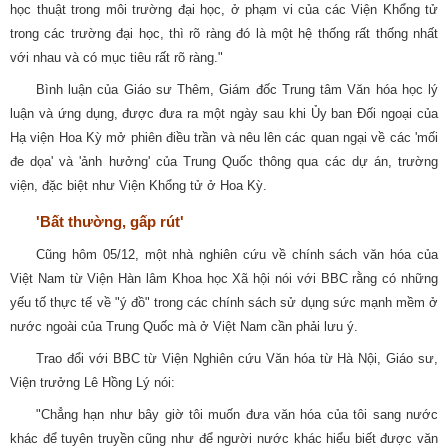
học thuật trong môi trường đại học, ở phạm vi của các Viện Khổng tử
trong các trường đại học, thì rõ ràng đó là một hệ thống rất thống nhất
với nhau và có mục tiêu rất rõ ràng."
Bình luận của Giáo sư Thêm, Giám đốc Trung tâm Văn hóa học lý
luận và ứng dụng, được đưa ra một ngày sau khi Ủy ban Đối ngoại của
Hạ viện Hoa Kỳ mở phiên điều trần và nêu lên các quan ngại về các 'mối
đe dọa' và 'ảnh hưởng' của Trung Quốc thông qua các dự án, trường
viện, đặc biệt như Viện Khổng tử ở Hoa Kỳ.
'Bất thường, gấp rút'
Cũng hôm 05/12, một nhà nghiên cứu về chính sách văn hóa của
Việt Nam từ Viện Hàn lâm Khoa học Xã hội nói với BBC rằng có những
yếu tố thực tế về "ý đồ" trong các chính sách sử dụng sức mạnh mềm ở
nước ngoài của Trung Quốc mà ở Việt Nam cần phải lưu ý.
Trao đổi với BBC từ Viện Nghiên cứu Văn hóa từ Hà Nội, Giáo sư,
Viện trưởng Lê Hồng Lý nói:
"Chẳng hạn như bây giờ tôi muốn đưa văn hóa của tôi sang nước
khác để tuyên truyền cũng như để người nước khác hiểu biết được văn