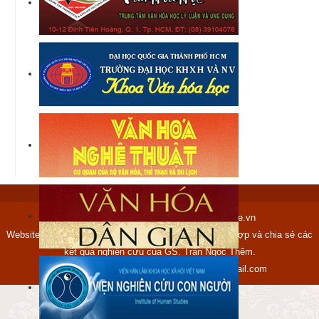
Copyright © 2012-2017 tranngocthem.name.vn
Website tranngocthem.name.vn được lập ra nhằm tập hợp và chia sẻ các
kết quả nghiên cứu của GS. Trần Ngọc Thêm.
Mọi ý kiến xin gửi về địa chỉ:
ngocthem@gmail.com