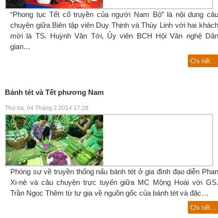
“Phong tục Tết cổ truyền của người Nam Bộ” là nội dung câ
chuyện giữa Biên tập viên Duy Thịnh và Thùy Linh với hai khác
mời là TS. Huỳnh Văn Tới, Ủy viên BCH Hội Văn nghệ Dâ
gian…
Chi tiết...
Bánh tét và Tết phương Nam
Thứ ba, 04 Tháng 2 2014 17:28
Phóng sự về truyền thống nấu bánh tét ở gia đình đạo diễn Pha
Xi-nê và câu chuyện trực tuyến giữa MC Mộng Hoài với GS
Trần Ngọc Thêm từ tư gia về nguồn gốc của bánh tét và đặc…
Chi tiết...