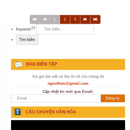
1
2
3
[?]
Keyword
BAN BIÊN TẬP
Xin gửi bài viết và thư từ về cho chúng tôi
ngocthem@gmail.com
Cập nhật tin mới qua Email:
CÂU CHUYỆN VĂN HÓA